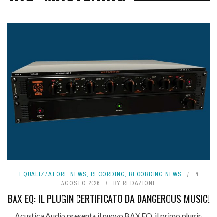
EQUALIZZATORI
,
NEWS
,
RECORDING
,
RECORDING NEWS
4
AGOSTO 2026
BY
REDAZIONE
BAX EQ: IL PLUGIN CERTIFICATO DA DANGEROUS MUSIC!
Acustica Audio presenta il nuovo BAX EQ, il primo plugin