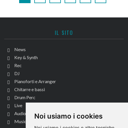
IL SITO
News
Key & Synth
Rec
DJ
Pianoforti e Arranger
Chitarre e bassi
Drum Perc
Live
Audio per video
Noi usiamo i cookies
Music Life
Noi usiamo i cookies e altre tecniche