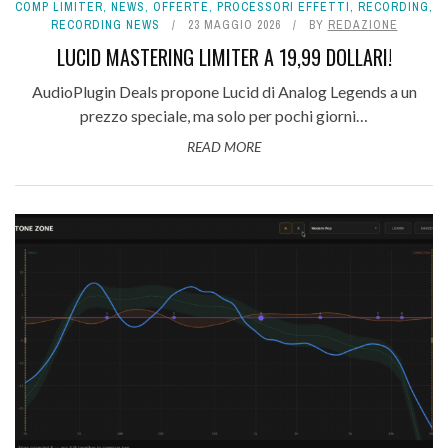
COMP LIMITER
,
NEWS
,
OFFERTE
,
PROCESSORI EFFETTI
,
RECORDING
,
RECORDING NEWS
23 MAGGIO 2026
BY
REDAZIONE
LUCID MASTERING LIMITER A 19,99 DOLLARI!
AudioPlugin Deals propone Lucid di Analog Legends a un
prezzo speciale, ma solo per pochi giorni…
READ MORE