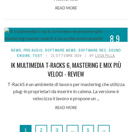
READ MORE
8.9
NEWS
,
PRO AUDIO
,
SOFTWARE NEWS
,
SOFTWARE REC
,
SOUND
ENGINE
,
TEST
21 OTTOBRE 2024
BY
LUCA PILLA
IK MULTIMEDIA T-RACKS 6, MASTERING E MIX PIÙ
VELOCI - REVIEW
T-RackS è un ambiente di lavoro per mastering che utilizza
plug-in proprietari da inserire in catena. La versione 6
velocizza il lavoro e propone un ...
READ MORE
1
2
3
…
5
→