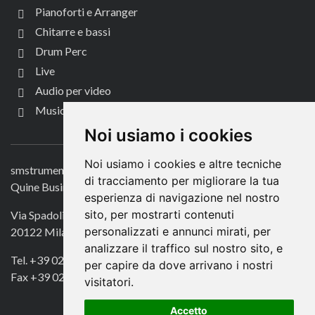
Pianoforti e Arranger
Chitarre e bassi
Drum Perc
Live
Audio per video
Music Life
CONTATTACI
Noi usiamo i cookies
Noi usiamo i cookies e altre tecniche
smstrumentimusicali.it
di tracciamento per migliorare la tua
Quine Business Publisher
esperienza di navigazione nel nostro
sito, per mostrarti contenuti
Via Spadolini 7
personalizzati e annunci mirati, per
20122 Milano
analizzare il traffico sul nostro sito, e
Tel. +39 02 49756990
per capire da dove arrivano i nostri
Fax +39 02 72016740
visitatori.
Accetto