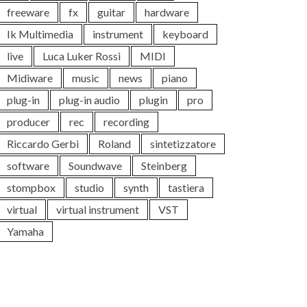
freeware
fx
guitar
hardware
Ik Multimedia
instrument
keyboard
live
Luca Luker Rossi
MIDI
Midiware
music
news
piano
plug-in
plug-in audio
plugin
pro
producer
rec
recording
Riccardo Gerbi
Roland
sintetizzatore
software
Soundwave
Steinberg
stompbox
studio
synth
tastiera
virtual
virtual instrument
VST
Yamaha