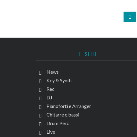
1
IL SITO
News
Key & Synth
Rec
DJ
Pianoforti e Arranger
Chitarre e bassi
Drum Perc
Live