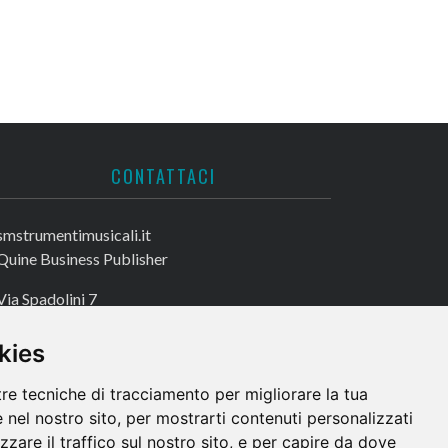
CONTATTACI
smstrumentimusicali.it
Quine Business Publisher
Via Spadolini 7
20122 Milano
kies
Tel. +39 02 49756990
Fax +39 02 72016740
tre tecniche di tracciamento per migliorare la tua
 nel nostro sito, per mostrarti contenuti personalizzati
izzare il traffico sul nostro sito, e per capire da dove