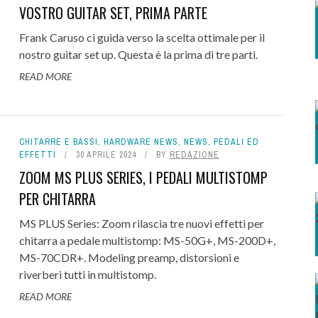
VOSTRO GUITAR SET, PRIMA PARTE
Frank Caruso ci guida verso la scelta ottimale per il
nostro guitar set up. Questa è la prima di tre parti.
READ MORE
CHITARRE E BASSI
,
HARDWARE NEWS
,
NEWS
,
PEDALI ED
EFFETTI
30 APRILE 2024
BY
REDAZIONE
ZOOM MS PLUS SERIES, I PEDALI MULTISTOMP
PER CHITARRA
MS PLUS Series: Zoom rilascia tre nuovi effetti per
chitarra a pedale multistomp: MS-50G+, MS-200D+,
MS-70CDR+. Modeling preamp, distorsioni e
riverberi tutti in multistomp.
READ MORE