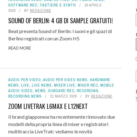
SOFTWARE REC
,
TASTIERE E SYNTH
10 APRILE
2026
BY
REDAZIONE
SOUND OF BERLIN: 4 GB DI SAMPLE GRATUITI!
Beat presenta Sound of Berlin: i suoni e gli spazi di
Berlino registrati con un Zoom H5
READ MORE
AUDIO PER VIDEO
,
AUDIO PER VIDEO NEWS
,
HARDWARE
NEWS
,
LIVE
,
LIVE NEWS
,
MIXER LIVE
,
MIXER REC
,
MOBILE
AUDIO VIDEO
,
NEWS
,
OUBOARD REC
,
RECORDING
,
RECORDING NEWS
21 MARZO 2026
BY
REDAZIONE
ZOOM LIVETRAK L6MAX E L12NEXT
Il brand giapponese ha recentemente rinnovato due
modelli della propria linea di mixer e registratori
multitraccia LiveTrak: vediamo le novità