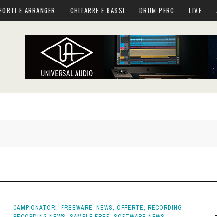
FORTI E ARRANGER
CHITARRE E BASSI
DRUM PERC
LIVE
CAMPIONATORI
,
FREEWARE
,
NEWS
,
OFFERTE
,
RECORDING
,
RECORDING NEWS
,
SAMPLE FREE
,
SOFTWARE NEWS
,