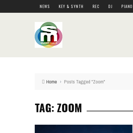
NEWS
KEY & SYNTH
REC
DJ
PIANO
Home
›
Posts Tagged "Zoom"
TAG: ZOOM