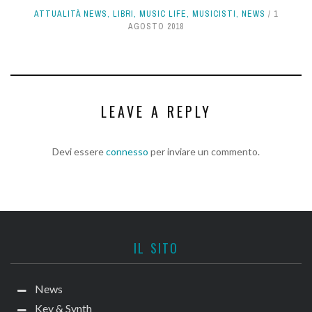
ATTUALITÀ NEWS
,
LIBRI
,
MUSIC LIFE
,
MUSICISTI
,
NEWS
1
AGOSTO 2018
LEAVE A REPLY
Devi essere
connesso
per inviare un commento.
IL SITO
News
Key & Synth