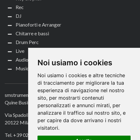
Rec
DJ
Pianoforti e Arranger
Chitarre e bassi
Drum Perc
Live
Audio per video
Noi usiamo i cookies
Music Life
Noi usiamo i cookies e altre tecniche
CONTATTACI
di tracciamento per migliorare la tua
esperienza di navigazione nel nostro
smstrumentimusicali.it
sito, per mostrarti contenuti
Quine Business Publisher
personalizzati e annunci mirati, per
analizzare il traffico sul nostro sito, e
Via Spadolini 7
per capire da dove arrivano i nostri
20122 Milano
visitatori.
Tel. +39 02 49756990