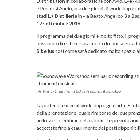
Distribution
in collaborazione con Avid, Eve Aud
e Percorsi Audio, una due giorni di workshop gratu
studi
La Distilleria
in via Beato Angelico 3 a Ba
17 settembre 2019
.
Il programma dei due giorni è molto fitto, il pro
possiamo dire che ci sarà modo di conoscere a fo
Sibelius
così come sarà dedicato molto spazio all
Art Music / La distilleria studio che ospiterà il workshop
La partecipazione al workshop è
gratuita.
È tut
della prenotazione) quale rimborso dei due pran
nello stesso edificio dello studio. Le prenotazion
accettate fino a esaurimento dei posti disponibili