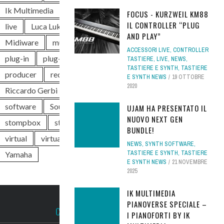
Ik Multimedia
instrument
keyboard
FOCUS - KURZWEIL KM88
IL CONTROLLER “PLUG
live
Luca Luker Rossi
MIDI
AND PLAY”
Midiware
music
news
piano
ACCESSORI LIVE
,
CONTROLLER
plug-in
plug-in audio
plugin
pro
TASTIERE
,
LIVE
,
NEWS
,
TASTIERE E SYNTH
,
TASTIERE
producer
rec
recording
E SYNTH NEWS
19 OTTOBRE
2020
Riccardo Gerbi
Roland
sintetizzatore
software
Soundwave
Steinberg
UJAM HA PRESENTATO IL
NUOVO NEXT GEN
stompbox
studio
synth
tastiera
BUNDLE!
virtual
virtual instrument
VST
NEWS
,
SYNTH SOFTWARE
,
TASTIERE E SYNTH
,
TASTIERE
Yamaha
E SYNTH NEWS
21 NOVEMBRE
2025
IK MULTIMEDIA
PIANOVERSE SPECIALE –
CONTATTACI
I PIANOFORTI BY IK