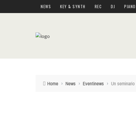
NEWS
KEY & SYNTH
REC
DJ
PIANO
Home
›
News
›
Eventinews
›
Un seminario 