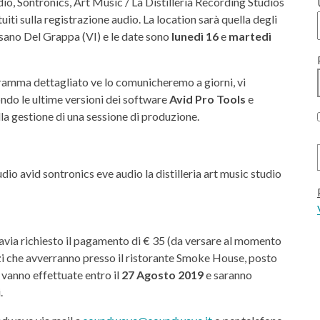
io, Sontronics, Art Music / La Distilleria Recording Studios
iti sulla registrazione audio. La location sarà quella degli
ssano Del Grappa (VI) e le date sono
lunedì 16
e
martedì
gramma dettagliato ve lo comunicheremo a giorni, vi
ndo le ultime versioni dei software
Avid Pro Tools
e
a gestione di una sessione di produzione.
tavia richiesto il pagamento di € 35 (da versare al momento
zi che avverranno presso il ristorante Smoke House, posto
i vanno effettuate entro il
27 Agosto 2019
e saranno
.