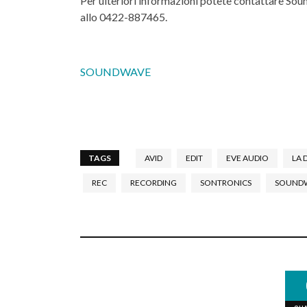
Per ulteriori informazioni potete contattare Sou
allo 0422-887465.
SOUNDWAVE
TAGS
AVID
EDIT
EVE AUDIO
LA 
REC
RECORDING
SONTRONICS
SOUND