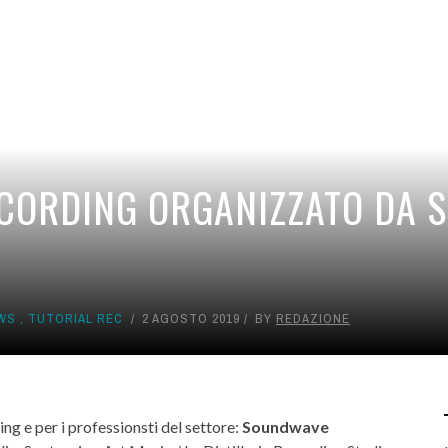
ECORDING ORGANIZZATO DA 
WS
,
TUTORIAL REC
2 AGOSTO 2019
BY
REDAZIONE
ng e per i professionsti del settore:
Soundwave