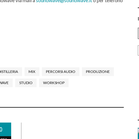
ndwave via mail a
soundwave@soundwave.it
o per telefono
DISTILLERIA
MIX
PERCORSI AUDIO
PRODUZIONE
WAVE
STUDIO
WORKSHOP
0