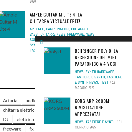
2026
AMPLE GUITAR M LITE 4: LA
CHITARRA VIRTUALE FREE!
APP FREE
,
CAMPIONATORI
,
CHITARRE E
BASSI
,
CHITARRE NEWS
,
FREEWARE
,
NEWS
,
SOFTWARE CHIT BASSI
,
SOFTWARE NEWS
,
SYNTH SOFTWARE
,
TASTIERE E SYNTH
,
BEHRINGER POLY D: LA
TASTIERE E SYNTH NEWS
4 AGOSTO 2026
RECENSIONE DEL MINI
PARAFONICO A 4 VOCI
NEWS
,
SYNTH HARDWARE
,
TASTIERE E SYNTH
,
TASTIERE
TAG
E SYNTH NEWS
,
TEST
18
MAGGIO 2020
Arturia
audio
chitarra
KORG ARP 2600M:
RIVISITAZIONE
chitarra elettrica
controller
DAW
APPREZZATA!
DJ
elettrica
eventi
free
NEWS
,
TASTIERE E SYNTH
31
GENNAIO 2025
freeware
fx
guitar
hardware