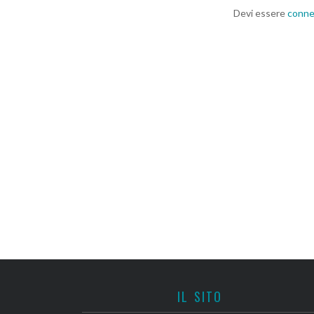
Devi essere
conn
IL SITO