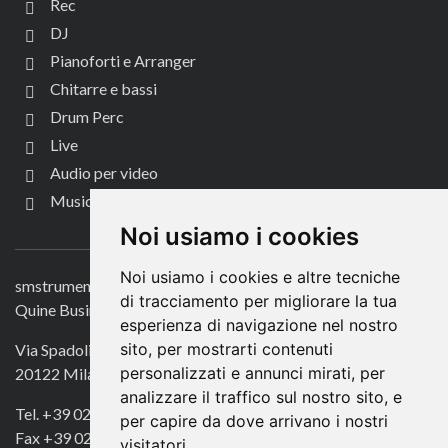
Rec
DJ
Pianoforti e Arranger
Chitarre e bassi
Drum Perc
Live
Audio per video
Music Life
CONTATTACI
Noi usiamo i cookies
Noi usiamo i cookies e altre tecniche
smstrumentimusicali.it
di tracciamento per migliorare la tua
Quine Business Publisher
esperienza di navigazione nel nostro
sito, per mostrarti contenuti
Via Spadolini 7
personalizzati e annunci mirati, per
20122 Milano
analizzare il traffico sul nostro sito, e
Tel. +39 02 49756990
per capire da dove arrivano i nostri
Fax +39 02 72016740
visitatori.