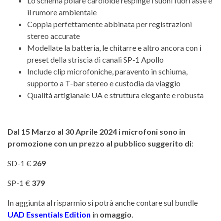
Lo schema polare cardioide respinge i suoni fuori asse e
il rumore ambientale
Coppia perfettamente abbinata per registrazioni
stereo accurate
Modellate la batteria, le chitarre e altro ancora con i
preset della striscia di canali SP-1 Apollo
Include clip microfoniche, paravento in schiuma,
supporto a T-bar stereo e custodia da viaggio
Qualità artigianale UA e struttura elegante e robusta
Dal 15 Marzo al 30 Aprile 2024 i microfoni sono in
promozione con un prezzo al pubblico suggerito di
:
SD-1 €
269
SP-1 €
379
In aggiunta al risparmio si potrà anche contare sul bundle
UAD Essentials Edition
in
omaggio
.