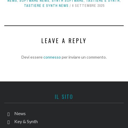
NEWS
,
SOFTWARE NEWS
,
SYNTH SOFTWARE
,
TASTIERE E SYNTH
,
TASTIERE E SYNTH NEWS
6 SETTEMBRE 2025
LEAVE A REPLY
Devi essere
connesso
per inviare un commento.
IL SITO
News
Key & Synth