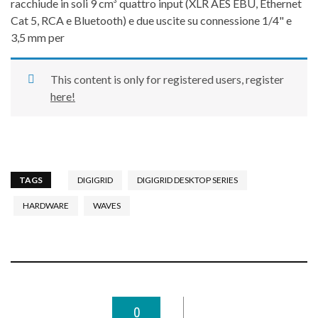
racchiude in soli 9 cm³ quattro input (XLR AES EBU, Ethernet
Cat 5, RCA e Bluetooth) e due uscite su connessione 1/4" e
3,5 mm per
This content is only for registered users, register
here!
TAGS
DIGIGRID
DIGIGRID DESKTOP SERIES
HARDWARE
WAVES
0