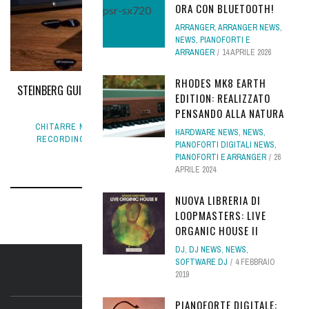
ORA CON BLUETOOTH!
ARRANGER
,
ARRANGER NEWS
,
NEWS
,
PIANOFORTI E
ARRANGER
14 APRILE 2026
RHODES MK8 EARTH
STEINBERG GUITAR RECORDING KIT, TUTTO IL NECESSARIO PER IL
EDITION: REALIZZATO
CHITARRISTA
PENSANDO ALLA NATURA
CHITARRE NEWS
,
INTERFACCE AUDIO
,
NEWS
,
RECORDING
,
HARDWARE NEWS
,
NEWS
,
RECORDING NEWS
,
SOFTWARE REC
30 SETTEMBRE 2020
PIANOFORTI DIGITALI NEWS
,
PIANOFORTI E ARRANGER
26
APRILE 2024
NUOVA LIBRERIA DI
LOOPMASTERS: LIVE
ORGANIC HOUSE II
DJ
,
DJ NEWS
,
NEWS
,
SOFTWARE DJ
4 FEBBRAIO
2019
IL SITO
PIANOFORTE DIGITALE: