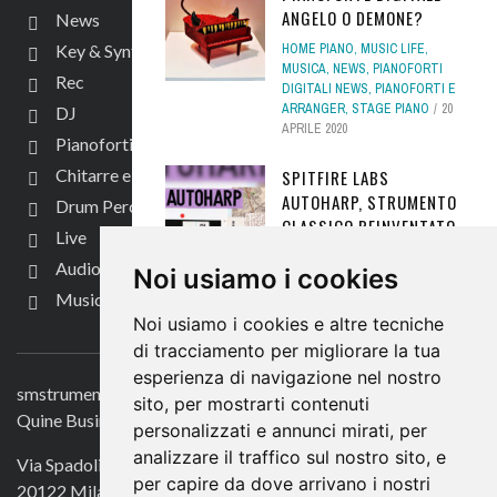
ANGELO O DEMONE?
News
Key & Synth
HOME PIANO
,
MUSIC LIFE
,
MUSICA
,
NEWS
,
PIANOFORTI
Rec
DIGITALI NEWS
,
PIANOFORTI E
ARRANGER
,
STAGE PIANO
20
DJ
APRILE 2020
Pianoforti e Arranger
Chitarre e bassi
SPITFIRE LABS
AUTOHARP, STRUMENTO
Drum Perc
CLASSICO REINVENTATO
Live
- GRATIS
Audio per video
Noi usiamo i cookies
FREEWARE
,
NEWS
,
SOFTWARE
Music Life
NEWS
,
SYNTH FREE
,
SYNTH
Noi usiamo i cookies e altre tecniche
SOFTWARE
,
TASTIERE E
CONTATTACI
SYNTH
,
TASTIERE E SYNTH
di tracciamento per migliorare la tua
NEWS
5 MAGGIO 2021
esperienza di navigazione nel nostro
smstrumentimusicali.it
sito, per mostrarti contenuti
TEST - SCHERTLER
Quine Business Publisher
personalizzati e annunci mirati, per
ARTHUR FORMAT48: IL
analizzare il traffico sul nostro sito, e
MIXER SENZA
Via Spadolini 7
COMPROMESSI PER
per capire da dove arrivano i nostri
20122 Milano