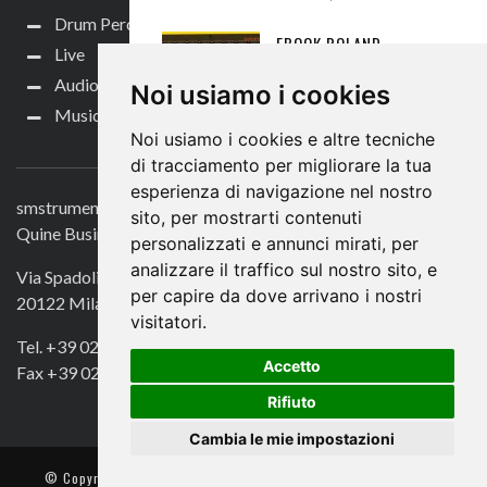
Drum Perc
EBOOK ROLAND
Live
GRATUITO PER L'808 DA
Audio per video
Noi usiamo i cookies
DA BJOOKS!
Music Life
ATTUALITÀ NEWS
,
DRUM &
Noi usiamo i cookies e altre tecniche
CONTATTACI
PERC NEWS
,
DRUM
ELETTRONICHE
,
DRUM PERC
,
di tracciamento per migliorare la tua
GROOVEBOX
,
LIBRI
,
MUSIC LIFE
,
esperienza di navigazione nel nostro
NEWS
,
OFFERTE
,
TASTIERE E
smstrumentimusicali.it
sito, per mostrarti contenuti
SYNTH
,
TASTIERE E SYNTH
Quine Business Publisher
NEWS
8 AGOSTO 2026
personalizzati e annunci mirati, per
analizzare il traffico sul nostro sito, e
Via Spadolini 7
TUTORIAL: YAMAHA
per capire da dove arrivano i nostri
20122 Milano
REFACE CS,
visitatori.
PROGRAMMAZIONE
Tel. +39 02 49756990
AVANZATA
Accetto
Fax +39 02 72016740
SYNTH HARDWARE
,
TASTIERE
Rifiuto
E SYNTH
,
TUTORIAL
TASTIERE
15 SETTEMBRE
Cambia le mie impostazioni
2016
© Copyright 2018. All Rights Reserved -
- Quine srl – C.F./P IVA