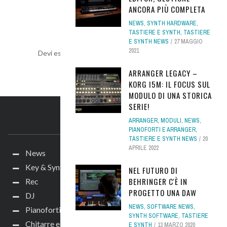
ANCORA PIÙ COMPLETA
LEAVE A REPLY
NEWS
,
SYNTH HARDWARE
,
TASTIERE E SYNTH
,
TASTIERE
E SYNTH NEWS
27 MAGGIO
2021
Devi essere
connesso
per inviare un commento.
ARRANGER LEGACY –
KORG I5M: IL FOCUS SUL
MODULO DI UNA STORICA
SERIE!
IL SITO
ARRANGER
,
MODULI
,
NEWS
,
PIANOFORTI E ARRANGER
,
TASTIERE E SYNTH NEWS
20
APRILE 2022
News
Key & Synth
NEL FUTURO DI
BEHRINGER C'È IN
Rec
PROGETTO UNA DAW
DJ
NEWS
,
SOFTWARE NEWS
,
Pianoforti e Arranger
SYNTH SOFTWARE
,
TASTIERE
Chitarre e bassi
E SYNTH
13 MARZO 2020