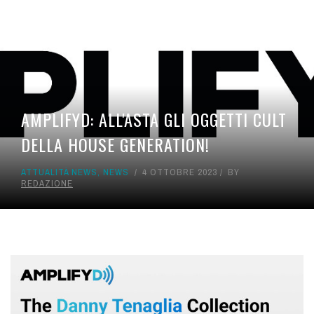
AMPLIFYD: ALL'ASTA GLI OGGETTI CULT
DELLA HOUSE GENERATION!
ATTUALITÀ NEWS
,
NEWS
4 OTTOBRE 2023
BY
REDAZIONE