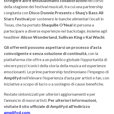
stringere altre entusiasmanti collaborazioni
nel corso
della stagione dei festival musicali, tra cui una partnership
congiunta con
Disco Donnie Presents
e
Shaq's Bass All
Stars Festival
per sostenere le banche alimentari locali in
Texas, che ha portato
Shaquille O'Neal
in persona a
partecipare a diverse esperienze nel backstage, insieme agli
headliner
Alison Wonderland
,
Sullivan King
e
Kai Wachi
.
Gli offerenti possono aspettarsi un processo d'asta
coinvolgente e senza soluzione di continuità
, con la
piattaforma che offre a un pubblico globale l'opportunità di
vincere pezzi iconici della storia della musica ed esperienze
emozionanti. Le prime partnership testimoniano l'impegno di
Amplifyd
nell'elevare l'esperienza d'asta per artisti e fan, con
iniziative a scopo di lucro o a sostegno di cause benefiche.
Restate sintonizzati per ulteriori aggiornamenti e per
l'annuncio di nuovi artisti.
Per ulteriori informazioni,
visitate il sito ufficiale di Amplifyd all'indirizzo
amplifyd.com
.