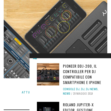
PIONEER DDJ-200, IL
CONTROLLER PER DJ
COMPATIBILE CON
SMARTPHONE E IPHONE
ROLI ACQUISISCE FXPANSION
CONSOLE DJ
,
DJ
,
DJ NEWS
,
ATTUALITÀ NEWS
,
NEWS
8 SETTEMBRE 2016
NEWS
20 MAGGIO 2019
ROLAND JUPITER-X
EDITOR, GESTIONE