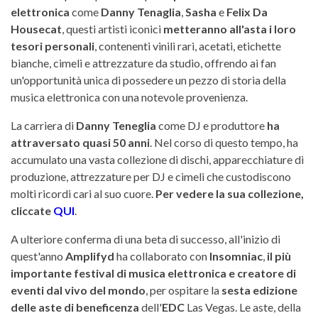
elettronica
come
Danny Tenaglia
,
Sasha
e
Felix Da
Housecat
, questi artisti iconici
metteranno all'asta i loro
tesori personali
, contenenti vinili rari, acetati, etichette
bianche, cimeli e attrezzature da studio, offrendo ai fan
un'opportunità unica di possedere un pezzo di storia della
musica elettronica con una notevole provenienza.
La carriera di
Danny Teneglia
come DJ e produttore
ha
attraversato quasi 50 anni
. Nel corso di questo tempo, ha
accumulato una vasta collezione di dischi, apparecchiature di
produzione, attrezzature per DJ e cimeli che custodiscono
molti ricordi cari al suo cuore.
Per vedere la sua collezione,
cliccate
QUI
.
A ulteriore conferma di una beta di successo, all'inizio di
quest'anno
Amplifyd
ha collaborato con
Insomniac
,
il più
importante festival di musica elettronica e creatore di
eventi dal vivo del mondo
, per ospitare la
sesta edizione
delle aste di beneficenza
dell'
EDC
Las Vegas. Le aste, della