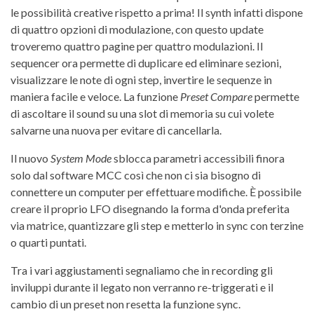
le possibilità creative rispetto a prima! Il synth infatti dispone
di quattro opzioni di modulazione, con questo update
troveremo quattro pagine per quattro modulazioni. Il
sequencer ora permette di duplicare ed eliminare sezioni,
visualizzare le note di ogni step, invertire le sequenze in
maniera facile e veloce. La funzione
Preset Compare
permette
di ascoltare il sound su una slot di memoria su cui volete
salvarne una nuova per evitare di cancellarla.
Il nuovo
System Mode
sblocca parametri accessibili finora
solo dal software MCC così che non ci sia bisogno di
connettere un computer per effettuare modifiche. È possibile
creare il proprio LFO disegnando la forma d'onda preferita
via matrice, quantizzare gli step e metterlo in sync con terzine
o quarti puntati.
Tra i vari aggiustamenti segnaliamo che in recording gli
inviluppi durante il legato non verranno re-triggerati e il
cambio di un preset non resetta la funzione sync.