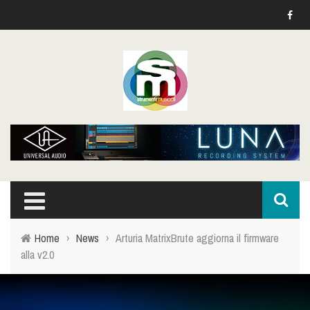
Home
›
News
›
Arturia MatrixBrute aggiorna il firmware
alla v2.0