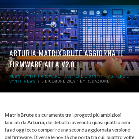
ARTURIA MATRIXBRUTE AGGIORNA IL
FIRMWARE ALLA V2.0
NEWS
,
SYNTH HARDWARE
,
TASTIERE E SYNTH
,
TASTIERE E
SYNTH NEWS
5 DICEMBRE 2019
BY
REDAZIONE
MatrixBrute
è sicuramente tra i progetti più ambiziosi
lanciati da
Arturia
, dal debutto avvenuto quasi quattro anni
fa ad oggi ecco comparire una seconda aggiornata versione
del firmware. Diverse le novità che porta tra cui: quattro volte