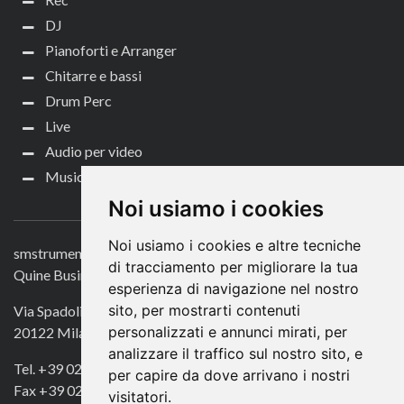
DJ
Pianoforti e Arranger
Chitarre e bassi
Drum Perc
Live
Audio per video
Music Life
CONTATTACI
Noi usiamo i cookies
Noi usiamo i cookies e altre tecniche
smstrumentimusicali.it
di tracciamento per migliorare la tua
Quine Business Publisher
esperienza di navigazione nel nostro
sito, per mostrarti contenuti
Via Spadolini 7
personalizzati e annunci mirati, per
20122 Milano
analizzare il traffico sul nostro sito, e
Tel. +39 02 49756990
per capire da dove arrivano i nostri
Fax +39 02 72016740
visitatori.