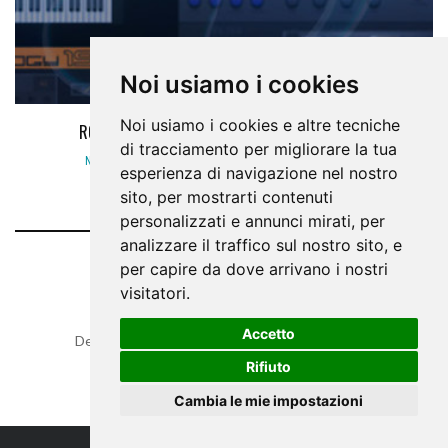
Noi usiamo i cookies
Noi usiamo i cookies e altre tecniche
ROLANDCLOUND: PLUG-IN, APP E TANTO ALTRO!
di tracciamento per migliorare la tua
NEWS
,
SOFTWARE NEWS
13 SETTEMBRE 2017
esperienza di navigazione nel nostro
sito, per mostrarti contenuti
personalizzati e annunci mirati, per
analizzare il traffico sul nostro sito, e
per capire da dove arrivano i nostri
LEAVE A REPLY
visitatori.
Accetto
Devi essere
connesso
per inviare un commento.
Rifiuto
Cambia le mie impostazioni