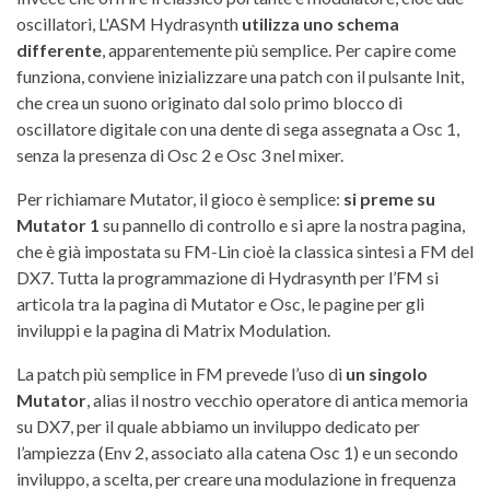
oscillatori, L'ASM Hydrasynth
utilizza uno schema
differente
, apparentemente più semplice. Per capire come
funziona, conviene inizializzare una patch con il pulsante Init,
che crea un suono originato dal solo primo blocco di
oscillatore digitale con una dente di sega assegnata a Osc 1,
senza la presenza di Osc 2 e Osc 3 nel mixer.
Per richiamare Mutator, il gioco è semplice:
si preme su
Mutator 1
su pannello di controllo e si apre la nostra pagina,
che è già impostata su FM-Lin cioè la classica sintesi a FM del
DX7. Tutta la programmazione di Hydrasynth per l’FM si
articola tra la pagina di Mutator e Osc, le pagine per gli
inviluppi e la pagina di Matrix Modulation.
La patch più semplice in FM prevede l’uso di
un singolo
Mutator
, alias il nostro vecchio operatore di antica memoria
su DX7, per il quale abbiamo un inviluppo dedicato per
l’ampiezza (Env 2, associato alla catena Osc 1) e un secondo
inviluppo, a scelta, per creare una modulazione in frequenza