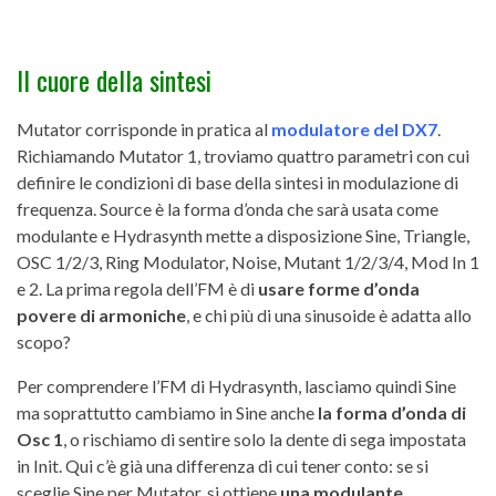
Il cuore della sintesi
Mutator corrisponde in pratica al
modulatore del DX7
.
Richiamando Mutator 1, troviamo quattro parametri con cui
definire le condizioni di base della sintesi in modulazione di
frequenza. Source è la forma d’onda che sarà usata come
modulante e Hydrasynth mette a disposizione Sine, Triangle,
OSC 1/2/3, Ring Modulator, Noise, Mutant 1/2/3/4, Mod In 1
e 2. La prima regola dell’FM è di
usare forme d’onda
povere di armoniche
, e chi più di una sinusoide è adatta allo
scopo?
Per comprendere l’FM di Hydrasynth, lasciamo quindi Sine
ma soprattutto cambiamo in Sine anche
la forma d’onda di
Osc 1
, o rischiamo di sentire solo la dente di sega impostata
in Init. Qui c’è già una differenza di cui tener conto: se si
sceglie Sine per Mutator, si ottiene
una modulante