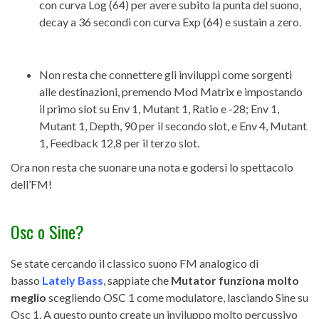
con curva Log (64) per avere subito la punta del suono,
decay a 36 secondi con curva Exp (64) e sustain a zero.
Non resta che connettere gli inviluppi come sorgenti
alle destinazioni, premendo Mod Matrix e impostando
il primo slot su Env 1, Mutant 1, Ratio e -28; Env 1,
Mutant 1, Depth, 90 per il secondo slot, e Env 4, Mutant
1, Feedback 12,8 per il terzo slot.
Ora non resta che suonare una nota e godersi lo spettacolo
dell’FM!
Osc o Sine?
Se state cercando il classico suono FM analogico di
basso
Lately Bass
, sappiate che
Mutator funziona molto
meglio
scegliendo OSC 1 come modulatore, lasciando Sine su
Osc 1. A questo punto create un inviluppo molto percussivo