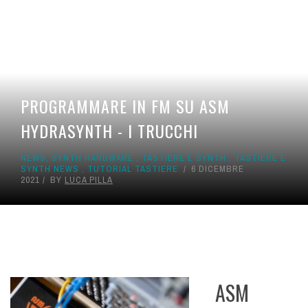
PROGRAMMARE IN FM SU ASM
HYDRASYNTH - I TRUCCHI
NEWS
,
SYNTH HARDWARE
,
TASTIERE E SYNTH
,
TASTIERE E
SYNTH NEWS
,
TUTORIAL TASTIERE
6 DICEMBRE
2021
BY
LUCA PILLA
ASM