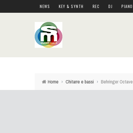
NEWS
KEY & SYNTH
REC
DJ
PIANO
Home
›
Chitarre e bassi
›
Behringer Octave D