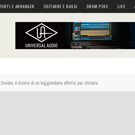
FORTI E ARRANGER
CHITARRE E BASSI
DRUM PERC
LIVE
ivider, il ritorno di un leggendario effetto per chitarra