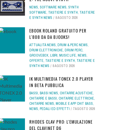
NEWS
,
SOFTWARE NEWS
,
SYNTH
SOFTWARE
,
TASTIERE E SYNTH
,
TASTIERE
E SYNTH NEWS
8 AGOSTO 2026
EBOOK ROLAND GRATUITO PER
L'808 DA DA BJOOKS!
ATTUALITÀ NEWS
,
DRUM & PERC NEWS
,
DRUM ELETTRONICHE
,
DRUM PERC
,
GROOVEBOX
,
LIBRI
,
MUSIC LIFE
,
NEWS
,
OFFERTE
,
TASTIERE E SYNTH
,
TASTIERE E
SYNTH NEWS
8 AGOSTO 2026
IK MULTIMEDIA TONEX 2.0 PLAYER
IN BETA PUBBLICA
BASSI
,
BASSI NEWS
,
CHITARRE ACUSTICHE
,
CHITARRE E BASSI
,
CHITARRE ELETTRICHE
,
CHITARRE NEWS
,
MOBILE E APP CHIT BASS
,
NEWS
,
PEDALI ED EFFETTI
7 AGOSTO 2026
RHODES CLAV PRO: L'EMULAZIONE
DEL CLAVINET D6