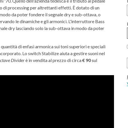
ni '70. Quello dell'azienda tedesca è il tributo al pedale
i processing per altrettanti effetti. È dotato di un
modo da poter fondere il segnale dry e sub-ottava, o
ervando le dinamiche e gli armonici. L'interruttore Bass
ale dry lasciando solo la sub-ottava in modo da poter
quantità di enfasi armonica sui toni superiori e speciali
corporato. Lo switch Stabilize aiuta a gestire suoni nel
ctave Divider
è in vendita al prezzo di circa
€ 90
sul