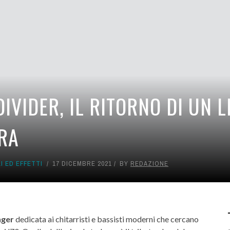
IVIDER, IL RITORNO DI UN 
RRA
I ED EFFETTI
17 DICEMBRE 2021
BY
REDAZIONE
nger
dedicata ai chitarristi e bassisti moderni che cercano