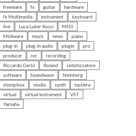
freeware
fx
guitar
hardware
Ik Multimedia
instrument
keyboard
live
Luca Luker Rossi
MIDI
Midiware
music
news
piano
plug-in
plug-in audio
plugin
pro
producer
rec
recording
Riccardo Gerbi
Roland
sintetizzatore
software
Soundwave
Steinberg
stompbox
studio
synth
tastiera
virtual
virtual instrument
VST
Yamaha