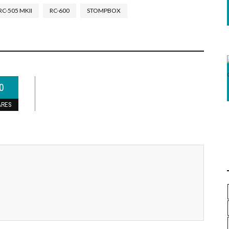
RC-505 MKII
RC-600
STOMPBOX
0
ARES