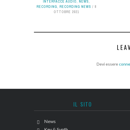
INTERFACCE AUDIO
,
NEWS
,
RECORDING
,
RECORDING NEWS
8
OTTOBRE 2021
LEA
Devi essere
conn
IL SITO
News
Key & Synth