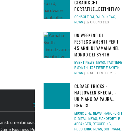
GIRADISCHI
PORTATILE...DEFINITIVO
CONSOLE DJ
,
DJ
,
DJ NEWS
,
NEWS
17 GIUGNO 2019
UN WEEKEND DI
FESTEGGIAMENTI PER I
45 ANNI DI YAMAHA NEL
MONDO DEI SYNTH
EVENTINEWS
,
NEWS
,
TASTIERE
E SYNTH
,
TASTIERE E SYNTH
NEWS
19 SETTEMBRE 2019
CUBASE TRICKS -
HALLOWEEN SPECIAL -
UN PIANO DA PAURA...
CONTATTACI
GRATIS
MUSIC LIFE
,
NEWS
,
PIANOFORTI
DIGITALI NEWS
,
PIANOFORTI E
smstrumentimusicali.it
ARRANGER
,
RECORDING
,
Quine Business Publisher
RECORDING NEWS
,
SOFTWARE