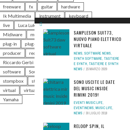
freeware
fx
guitar
hardware
Ik Multimedia
instrument
keyboard
live
Luca Luker Rossi
MIDI
SAMPLESON SUIT73,
Midiware
music
news
piano
NUOVO PIANO ELETTRICO
plug-in
plug-in audio
plugin
pro
VIRTUALE
producer
rec
recording
NEWS
,
SOFTWARE NEWS
,
SYNTH SOFTWARE
,
TASTIERE
Riccardo Gerbi
Roland
sintetizzatore
E SYNTH
,
TASTIERE E SYNTH
NEWS
15 MARZO 2020
software
Soundwave
Steinberg
stompbox
studio
synth
tastiera
SONO USCITE LE DATE
DEL MUSIC INSIDE
virtual
virtual instrument
VST
RIMINI 2019!
Yamaha
EVENTI MUSIC LIFE
,
EVENTINEWS
,
MUSIC LIFE
,
NEWS
30 LUGLIO 2018
RELOOP SPIN, IL