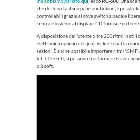
(
ne abbiamo parlato
qui
) ecco
RC-600
. Una scel
che dei loop fa il suo pane quotidiano, è possibil
controllabili grazie ai nove switch a pedale liber
centrale insieme al display LCD fornisce un feedb
A disposizione dell'utente oltre 200 ritmi in stili
elettronica ognuno dei quali include quattro variazi
sezioni. È anche possibile importare ritmi *.SMF 
kit differenti, si possono trasformare istantanea
più soft.