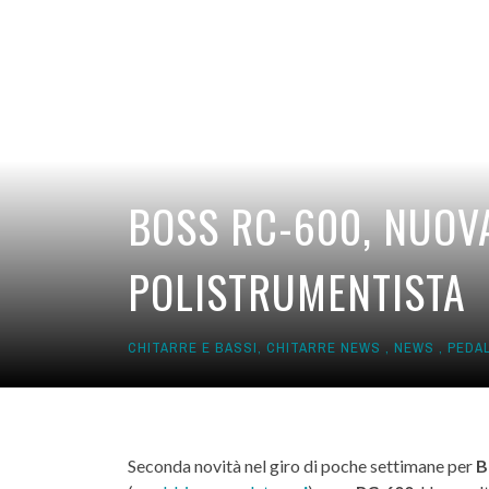
BOSS RC-600, NUOVA
POLISTRUMENTISTA
CHITARRE E BASSI
,
CHITARRE NEWS
,
NEWS
,
PEDAL
Seconda novità nel giro di poche settimane per
B