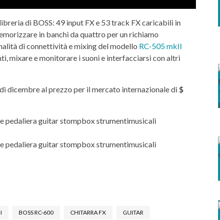
a libreria di BOSS: 49 input FX e 53 track FX caricabili in
morizzare in banchi da quattro per un richiamo
alità di connettività e mixing del modello
RC-505 mkII
, mixare e monitorare i suoni e interfacciarsi con altri
 di dicembre al prezzo per il mercato internazionale di
$
I
BOSS RC-600
CHITARRA FX
GUITAR