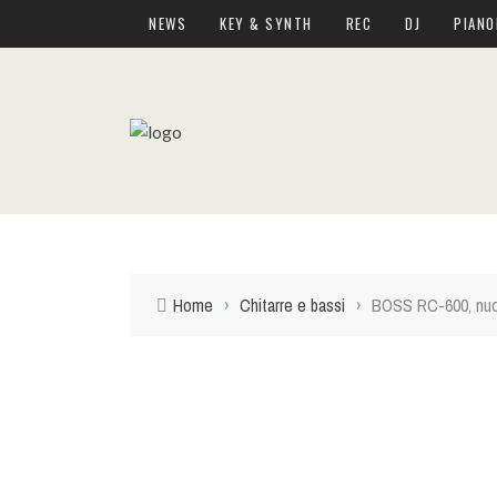
NEWS
KEY & SYNTH
REC
DJ
PIANO
Home
›
Chitarre e bassi
›
BOSS RC-600, nuova