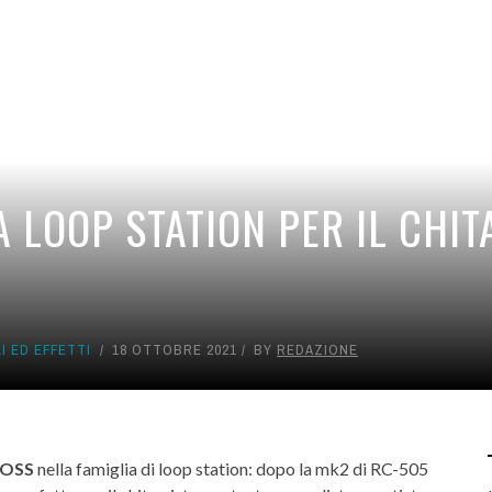
 LOOP STATION PER IL CHIT
I ED EFFETTI
18 OTTOBRE 2021
BY
REDAZIONE
OSS
nella famiglia di loop station: dopo la mk2 di RC-505