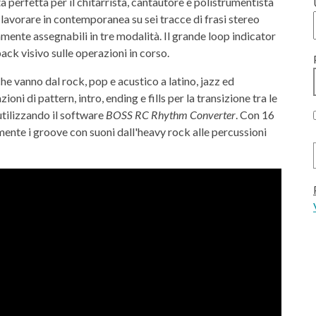
ta perfetta per il chitarrista, cantautore e polistrumentista
e lavorare in contemporanea su sei tracce di frasi stereo
amente assegnabili in tre modalità. Il grande loop indicator
ack visivo sulle operazioni in corso.
 che vanno dal rock, pop e acustico a latino, jazz ed
oni di pattern, intro, ending e fills per la transizione tra le
utilizzando il software
BOSS RC Rhythm Converter
. Con 16
mente i groove con suoni dall'heavy rock alle percussioni