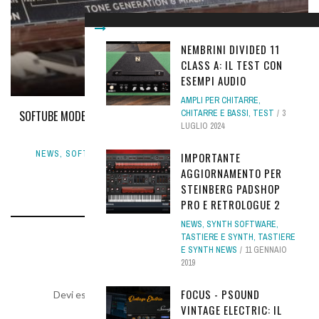
NEMBRINI DIVIDED 11
CLASS A: IL TEST CON
ESEMPI AUDIO
AMPLI PER CHITARRE
,
SOFTUBE MODEL 72, IL SYNTH SIMBOLO DI UN'EPOCA PER LA TUA
CHITARRE E BASSI
,
TEST
3
LUGLIO 2024
DAW
NEWS
,
SOFTWARE NEWS
,
SYNTH SOFTWARE
,
TASTIERE E
IMPORTANTE
SYNTH
30 SETTEMBRE 2020
AGGIORNAMENTO PER
STEINBERG PADSHOP
PRO E RETROLOGUE 2
NEWS
,
SYNTH SOFTWARE
,
TASTIERE E SYNTH
,
TASTIERE
LEAVE A REPLY
E SYNTH NEWS
11 GENNAIO
2019
FOCUS - PSOUND
Devi essere
connesso
per inviare un commento.
VINTAGE ELECTRIC: IL