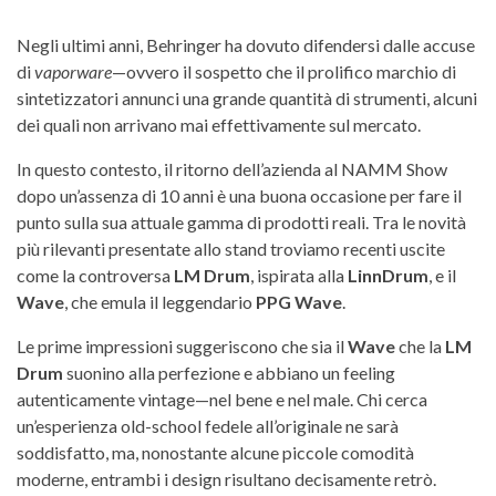
Negli ultimi anni, Behringer ha dovuto difendersi dalle accuse
di
vaporware
—ovvero il sospetto che il prolifico marchio di
sintetizzatori annunci una grande quantità di strumenti, alcuni
dei quali non arrivano mai effettivamente sul mercato.
In questo contesto, il ritorno dell’azienda al NAMM Show
dopo un’assenza di 10 anni è una buona occasione per fare il
punto sulla sua attuale gamma di prodotti reali. Tra le novità
più rilevanti presentate allo stand troviamo recenti uscite
come la controversa
LM Drum
, ispirata alla
LinnDrum
, e il
Wave
, che emula il leggendario
PPG Wave
.
Le prime impressioni suggeriscono che sia il
Wave
che la
LM
Drum
suonino alla perfezione e abbiano un feeling
autenticamente vintage—nel bene e nel male. Chi cerca
un’esperienza old-school fedele all’originale ne sarà
soddisfatto, ma, nonostante alcune piccole comodità
moderne, entrambi i design risultano decisamente retrò.