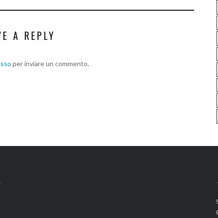
VE A REPLY
esso
per inviare un commento.