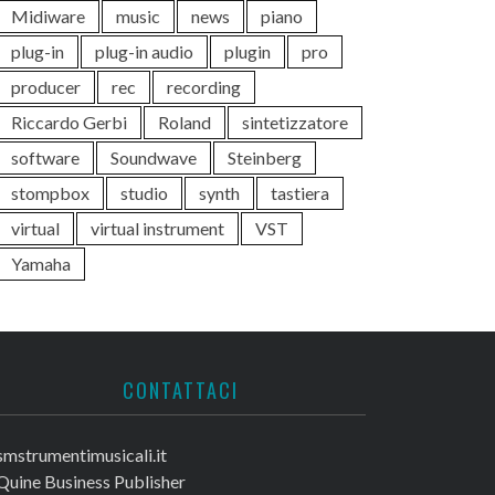
Midiware
music
news
piano
plug-in
plug-in audio
plugin
pro
producer
rec
recording
Riccardo Gerbi
Roland
sintetizzatore
software
Soundwave
Steinberg
stompbox
studio
synth
tastiera
virtual
virtual instrument
VST
Yamaha
CONTATTACI
smstrumentimusicali.it
Quine Business Publisher