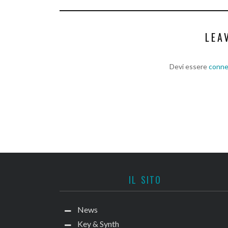
LEA
Devi essere
conn
IL SITO
News
Key & Synth