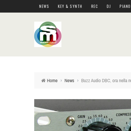
NEWS
KEY & SYNTH
REC
DJ
PIANO
Home
›
News
›
Buzz Audio DBC, ora nella n