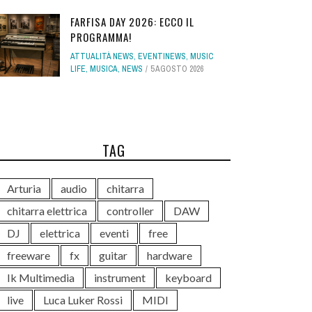
FARFISA DAY 2026: ECCO IL
PROGRAMMA!
ATTUALITÀ NEWS
,
EVENTINEWS
,
MUSIC
LIFE
,
MUSICA
,
NEWS
5 AGOSTO 2026
TAG
Arturia
audio
chitarra
chitarra elettrica
controller
DAW
DJ
elettrica
eventi
free
freeware
fx
guitar
hardware
Ik Multimedia
instrument
keyboard
live
Luca Luker Rossi
MIDI