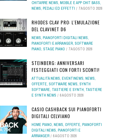
CHITARRE NEWS
,
MOBILE E APP CHIT BASS
,
NEWS
,
PEDALI ED EFFETTI
7 AGOSTO 2026
RHODES CLAV PRO: L'EMULAZIONE
DEL CLAVINET D6
NEWS
,
PIANOFORTI DIGITALI NEWS
,
PIANOFORTI E ARRANGER
,
SOFTWARE
PIANO
,
STAGE PIANO
7 AGOSTO 2026
STEINBERG: ANNIVERSARI
FESTEGGIATI CON FORTI SCONTI!
ATTUALITÀ NEWS
,
EVENTINEWS
,
NEWS
,
OFFERTE
,
SOFTWARE NEWS
,
SYNTH
SOFTWARE
,
TASTIERE E SYNTH
,
TASTIERE
E SYNTH NEWS
6 AGOSTO 2026
CASIO CASHBACK SUI PIANOFORTI
DIGITALI CELVIANO
HOME PIANO
,
NEWS
,
OFFERTE
,
PIANOFORTI
DIGITALI NEWS
,
PIANOFORTI E
ARRANGER
6 AGOSTO 2026