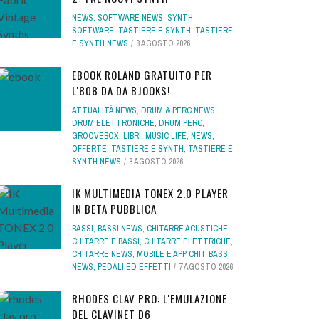
NEWS
,
SOFTWARE NEWS
,
SYNTH
SOFTWARE
,
TASTIERE E SYNTH
,
TASTIERE
E SYNTH NEWS
8 AGOSTO 2026
EBOOK ROLAND GRATUITO PER
L'808 DA DA BJOOKS!
ATTUALITÀ NEWS
,
DRUM & PERC NEWS
,
DRUM ELETTRONICHE
,
DRUM PERC
,
GROOVEBOX
,
LIBRI
,
MUSIC LIFE
,
NEWS
,
OFFERTE
,
TASTIERE E SYNTH
,
TASTIERE E
SYNTH NEWS
8 AGOSTO 2026
IK MULTIMEDIA TONEX 2.0 PLAYER
IN BETA PUBBLICA
BASSI
,
BASSI NEWS
,
CHITARRE ACUSTICHE
,
CHITARRE E BASSI
,
CHITARRE ELETTRICHE
,
CHITARRE NEWS
,
MOBILE E APP CHIT BASS
,
NEWS
,
PEDALI ED EFFETTI
7 AGOSTO 2026
RHODES CLAV PRO: L'EMULAZIONE
DEL CLAVINET D6