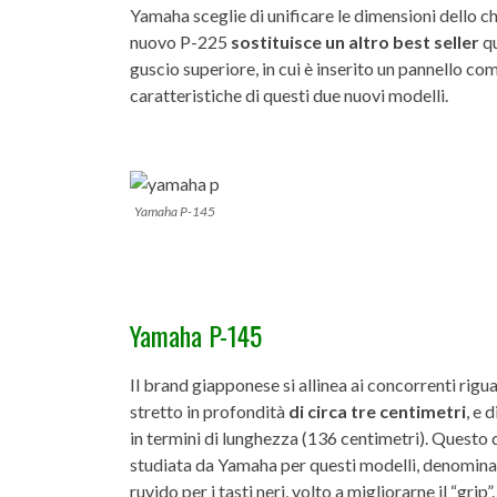
Yamaha sceglie di unificare le dimensioni dello ch
nuovo P-225
sostituisce un altro best seller
qu
guscio superiore, in cui è inserito un pannello c
caratteristiche di questi due nuovi modelli.
Yamaha P-145
Yamaha P-145
Il brand giapponese si allinea ai concorrenti rigu
stretto in profondità
di circa tre centimetri
, e 
in termini di lunghezza (136 centimetri). Questo
studiata da Yamaha per questi modelli, denomin
ruvido per i tasti neri, volto a migliorarne il “g