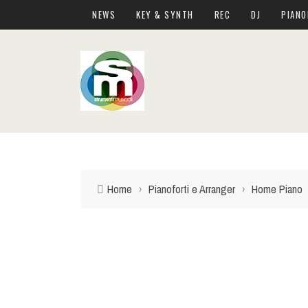
NEWS
KEY & SYNTH
REC
DJ
PIANO
Home
›
Pianoforti e Arranger
›
Home Piano