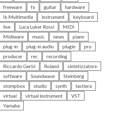
freeware
fx
guitar
hardware
Ik Multimedia
instrument
keyboard
live
Luca Luker Rossi
MIDI
Midiware
music
news
piano
plug-in
plug-in audio
plugin
pro
producer
rec
recording
Riccardo Gerbi
Roland
sintetizzatore
software
Soundwave
Steinberg
stompbox
studio
synth
tastiera
virtual
virtual instrument
VST
Yamaha