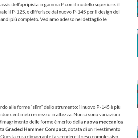
assis dell’apripista in gamma P con il modello superiore: il
ale il P-125, e differisce dal nuovo P-145 per il design del
omandi più completo. Vediamo adesso nel dettaglio le
ardo alle forme “slim” dello strumento: il nuovo P-145 è più
di due centimetri e mezzo in altezza. Non ci sono variazioni
 dimagrimento delle forme è merito della
nuova meccanica
ata
Graded Hammer Compact
, dotata di un rivestimento
rip”. Questa cura dimagrante fa scendere il peso complessivo