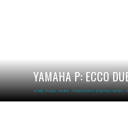
YAMAHA P: ECCO DUE
HOME PIANO
,
NEWS
,
PIANOFORTI DIGITALI NEWS
,