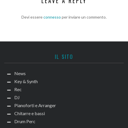
LEAVE A REPLY
Devi essere
connesso
per inviare un commento.
IL SITO
News
Key & Synth
Rec
DJ
Pianoforti e Arranger
Chitarre e bassi
Drum Perc