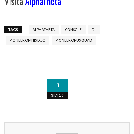
Visita
AlphaTheta
TAGS
ALPHATHETA
CONSOLE
DJ
PIONEER OMNIS DUO
PIONEER OPUS QUAD
0
SHARES