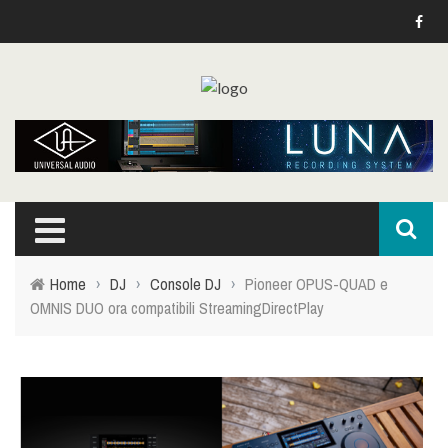
Home
›
DJ
›
Console DJ
›
Pioneer OPUS-QUAD e
OMNIS DUO ora compatibili StreamingDirectPlay