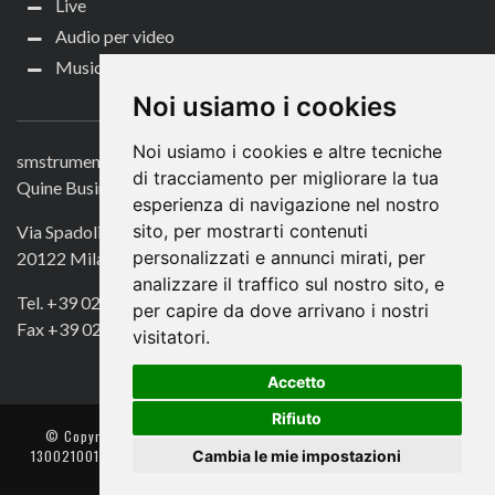
Live
Audio per video
Music Life
CONTATTACI
Noi usiamo i cookies
Noi usiamo i cookies e altre tecniche
smstrumentimusicali.it
di tracciamento per migliorare la tua
Quine Business Publisher
esperienza di navigazione nel nostro
sito, per mostrarti contenuti
Via Spadolini 7
personalizzati e annunci mirati, per
20122 Milano
analizzare il traffico sul nostro sito, e
Tel. +39 02 49756990
per capire da dove arrivano i nostri
Fax +39 02 72016740
visitatori.
Accetto
Rifiuto
© Copyright 2018. All Rights Reserved -
- Quine srl – C.F./P IVA
Cambia le mie impostazioni
13002100157 – Responsabile della Protezione dei Dati: Avv. Monica
Gobbato – Contatto: dpo @ lswr.it