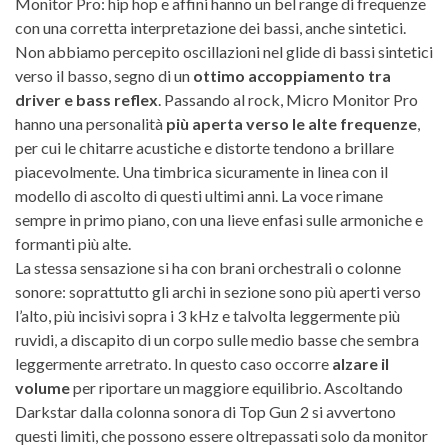
Monitor Pro: hip hop e affini hanno un bel range di frequenze
con una corretta interpretazione dei bassi, anche sintetici.
Non abbiamo percepito oscillazioni nel glide di bassi sintetici
verso il basso, segno di un
ottimo accoppiamento tra
driver e bass reflex
. Passando al rock, Micro Monitor Pro
hanno una personalità
più aperta verso le alte frequenze
,
per cui le chitarre acustiche e distorte tendono a brillare
piacevolmente. Una timbrica sicuramente in linea con il
modello di ascolto di questi ultimi anni. La voce rimane
sempre in primo piano, con una lieve enfasi sulle armoniche e
formanti più alte.
La stessa sensazione si ha con brani orchestrali o colonne
sonore: soprattutto gli archi in sezione sono più aperti verso
l’alto, più incisivi sopra i 3 kHz e talvolta leggermente più
ruvidi, a discapito di un corpo sulle medio basse che sembra
leggermente arretrato. In questo caso occorre
alzare il
volume
per riportare un maggiore equilibrio. Ascoltando
Darkstar dalla colonna sonora di Top Gun 2 si avvertono
questi limiti, che possono essere oltrepassati solo da monitor