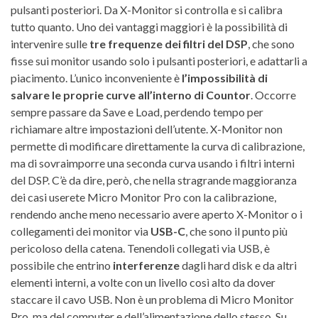
pulsanti posteriori. Da X-Monitor si controlla e si calibra
tutto quanto. Uno dei vantaggi maggiori è la possibilità di
intervenire sulle
tre frequenze dei filtri del DSP
, che sono
fisse sui monitor usando solo i pulsanti posteriori, e adattarli a
piacimento. L’unico inconveniente è
l’impossibilità di
salvare le proprie curve all’interno di Countor
. Occorre
sempre passare da Save e Load, perdendo tempo per
richiamare altre impostazioni dell’utente. X-Monitor non
permette di modificare direttamente la curva di calibrazione,
ma di sovraimporre una seconda curva usando i filtri interni
del DSP. C’è da dire, però, che nella stragrande maggioranza
dei casi userete Micro Monitor Pro con la calibrazione,
rendendo anche meno necessario avere aperto X-Monitor o i
collegamenti dei monitor via
USB-C
, che sono il punto più
pericoloso della catena. Tenendoli collegati via USB, è
possibile che entrino
interferenze
dagli hard disk e da altri
elementi interni, a volte con un livello così alto da dover
staccare il cavo USB. Non è un problema di Micro Monitor
Pro, ma del computer e dell’alimentazione dello stesso. Su