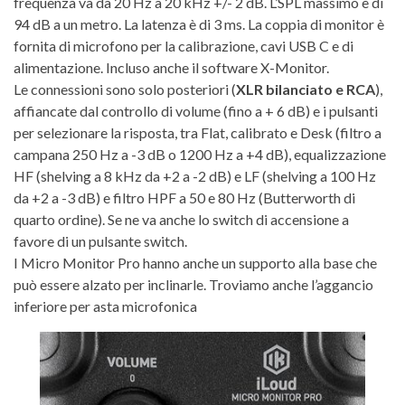
frequenza va da 20 Hz a 20 kHz +/- 2 dB. L’SPL massimo è di
94 dB a un metro. La latenza è di 3 ms. La coppia di monitor è
fornita di microfono per la calibrazione, cavi USB C e di
alimentazione. Incluso anche il software X-Monitor.
Le connessioni sono solo posteriori (
XLR bilanciato e RCA
),
affiancate dal controllo di volume (fino a + 6 dB) e i pulsanti
per selezionare la risposta, tra Flat, calibrato e Desk (filtro a
campana 250 Hz a -3 dB o 1200 Hz a +4 dB), equalizzazione
HF (shelving a 8 kHz da +2 a -2 dB) e LF (shelving a 100 Hz
da +2 a -3 dB) e filtro HPF a 50 e 80 Hz (Butterworth di
quarto ordine). Se ne va anche lo switch di accensione a
favore di un pulsante switch.
I Micro Monitor Pro hanno anche un supporto alla base che
può essere alzato per inclinarle. Troviamo anche l’aggancio
inferiore per asta microfonica