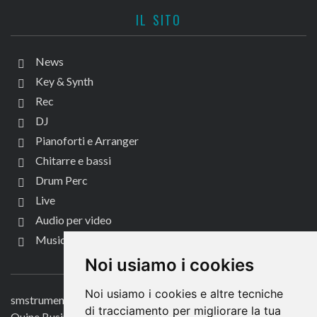
IL SITO
News
Key & Synth
Rec
DJ
Pianoforti e Arranger
Chitarre e bassi
Drum Perc
Live
Audio per video
Music Life
CONTATTACI
Noi usiamo i cookies
Noi usiamo i cookies e altre tecniche
smstrumentimusicali.it
di tracciamento per migliorare la tua
Quine Business Publisher