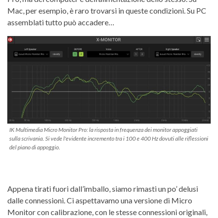
Mac, per esempio, è raro trovarsi in queste condizioni. Su PC
assemblati tutto può accadere…
IK Multimedia Micro Monitor Pro: la risposta in frequenza dei monitor appoggiati
sulla scrivania. Si vede l'evidente incremento tra i 100 e 400 Hz dovuti alle riflessioni
del piano di appoggio.
Appena tirati fuori dall’imballo, siamo rimasti un po’ delusi
dalle connessioni. Ci aspettavamo una versione di Micro
Monitor con calibrazione, con le stesse connessioni originali,