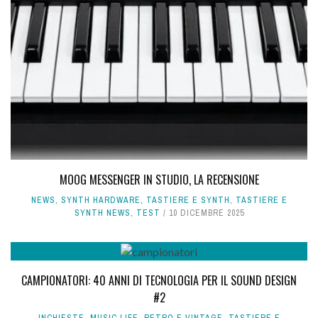
MOOG MESSENGER IN STUDIO, LA RECENSIONE
NEWS
,
SYNTH HARDWARE
,
TASTIERE E SYNTH
,
TASTIERE E
SYNTH NEWS
,
TEST
10 DICEMBRE 2025
CAMPIONATORI: 40 ANNI DI TECNOLOGIA PER IL SOUND DESIGN
#2
INCHIESTE
,
MUSIC LIFE
,
RETRO E VINTAGE
,
TASTIERE E