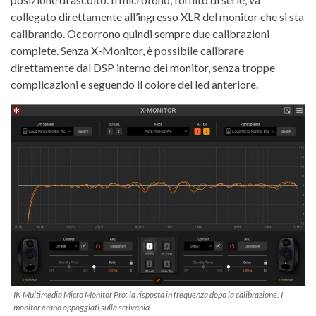
collegato direttamente all’ingresso XLR del monitor che si sta
calibrando. Occorrono quindi sempre due calibrazioni
complete. Senza X-Monitor, è possibile calibrare
direttamente dal DSP interno dei monitor, senza troppe
complicazioni e seguendo il colore del led anteriore.
IK Multimedia Micro Monitor Pro: la risposta in frequenza dopo la calibrazione. I
monitor erano appoggiati sulla scrivania