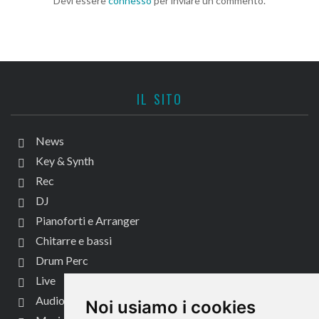
Devi essere
connesso
per inviare un commento.
IL SITO
News
Key & Synth
Rec
DJ
Pianoforti e Arranger
Chitarre e bassi
Drum Perc
Live
Audio per video
Noi usiamo i cookies