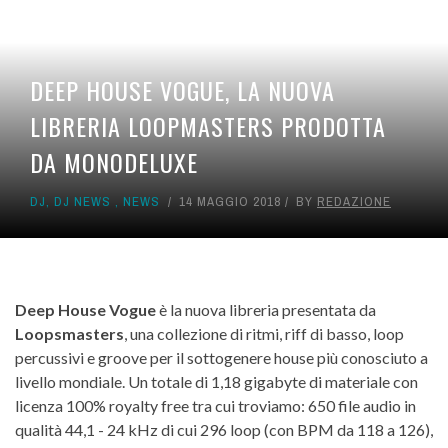
DEEP HOUSE VOGUE, LA NUOVA
LIBRERIA LOOPMASTERS PRODOTTA
DA MONODELUXE
DJ
,
DJ NEWS
,
NEWS
14 MAGGIO 2018
BY
REDAZIONE
Deep House Vogue
è la nuova libreria presentata da
Loopsmasters
, una collezione di ritmi, riff di basso, loop
percussivi e groove per il sottogenere house più conosciuto a
livello mondiale. Un totale di 1,18 gigabyte di materiale con
licenza 100% royalty free tra cui troviamo: 650 file audio in
qualità 44,1 - 24 kHz di cui 296 loop (con BPM da 118 a 126),