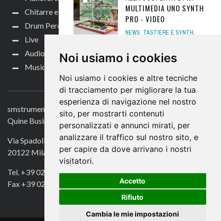
MULTIMEDIA UNO SYNTH
Chitarre e bassi
PRO - VIDEO
Drum Perc
NEWS
,
TASTIERE E SYNTH
,
Live
TASTIERE E SYNTH NEWS
,
TUTORIAL TASTIERE
17
Audio per video
Noi usiamo i cookies
FEBBRAIO 2021
Music Life
Noi usiamo i cookies e altre tecniche
CONTATTACI
HEAVYOCITY FORZO,
di tracciamento per migliorare la tua
MAESTOSI OTTONI PER
esperienza di navigazione nel nostro
NI KONTAKT
smstrumentimusicali.it
sito, per mostrarti contenuti
NEWS
,
SYNTH SOFTWARE
,
Quine Business Publisher
personalizzati e annunci mirati, per
TASTIERE E SYNTH
,
TASTIERE
E SYNTH NEWS
5 SETTEMBRE
analizzare il traffico sul nostro sito, e
Via Spadolini 7
2018
per capire da dove arrivano i nostri
20122 Milano
visitatori.
RCF AYRA PRO 8, I
Tel. +39 02 49756990
MONITOR AUDIO ITALIANI
Accetto
Fax +39 02 72016740
PER IL MUSICISTA
Rifiuto
MONITOR AUDIO
,
RECORDING
,
RECORDING CHIT BASS
,
Cambia le mie impostazioni
TEST
12 FEBBRAIO 2020