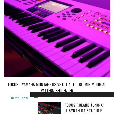
FOCUS - YAMAHA MONTAGE OS V3.0: DAL FILTRO MINIMOOG AL
PATTERN SEQUENCER
NEWS
,
SYNTH HARDWARE
,
TASTIERE E SYNTH
,
TASTIERE E
SYNTH NEWS
7 OTTOBRE 2019
FOCUS ROLAND JUNO-X:
IL SYNTH DA STUDIO E