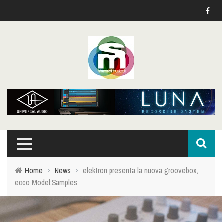
Home
›
News
›
elektron presenta la nuova groovebox,
ecco Model:Samples