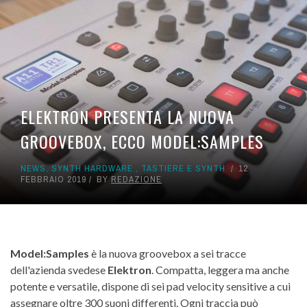
ELEKTRON PRESENTA LA NUOVA
GROOVEBOX, ECCO MODEL:SAMPLES
NEWS
,
SYNTH HARDWARE
,
TASTIERE E SYNTH
12
FEBBRAIO 2019
BY
REDAZIONE
Model:Samples
è la nuova groovebox a sei tracce
dell'azienda svedese
Elektron
. Compatta, leggera ma anche
potente e versatile, dispone di sei pad velocity sensitive a cui
assegnare oltre 300 suoni differenti. Ogni traccia può