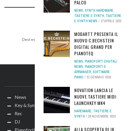
PALCO
NEWS
,
SYNTH HARDWARE
,
TASTIERE E SYNTH
,
TASTIERE
LEAVE A REPLY
E SYNTH NEWS
27 APRILE 2022
MODARTT PRESENTA IL
Devi essere
connesso
per inviare un commento.
NUOVO C.BECHSTEIN
DIGITAL GRAND PER
PIANOTEQ
NEWS
,
PIANOFORTI DIGITALI
NEWS
,
PIANOFORTI E
ARRANGER
,
SOFTWARE
PIANO
21 GENNAIO 2019
IL SITO
NOVATION LANCIA LE
NUOVE TASTIERE MIDI:
News
LAUNCHKEY MK4
Key & Synth
HARDWARE
,
TASTIERE E
Rec
SYNTH
29 NOVEMBRE 2024
DJ
ALLA SCOPERTA DI IK
Pianoforti e Arranger