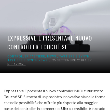
EXPRESSIVE E PRESENTA IL NUOVO
CONTROLLER TOUCHÉ SE
CONTROLLER TASTIERE
,
NEWS
,
TASTIERE E SYNTH
,
TASTIERE E SYNTH NEWS
25 SETTEMBRE 2018
BY
REDAZIONE
Expressive E
presenta il nuovo controller MIDI futuristico:
Touché SE
. Si tratta di un prodotto innovativo sia nelle forme
che nelle possibilità che offre in più rispetto alla maggior
parte dei controller in commercio.
Ultra sensibile
, è in grado