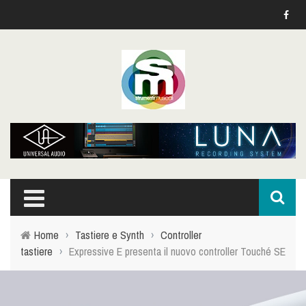
Home
›
Tastiere e Synth
›
Controller
tastiere
›
Expressive E presenta il nuovo controller Touché SE