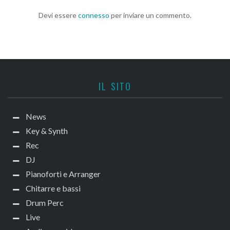
Devi essere
connesso
per inviare un commento.
IL SITO
News
Key & Synth
Rec
DJ
Pianoforti e Arranger
Chitarre e bassi
Drum Perc
Live