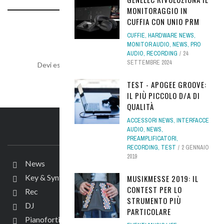
MONITORAGGIO IN
CUFFIA CON UNIO PRM
LEAVE A REPLY
CUFFIE
,
HARDWARE NEWS
,
MONITOR AUDIO
,
NEWS
,
PRO
AUDIO
,
RECORDING
24
SETTEMBRE 2024
Devi essere
connesso
per inviare un commento.
TEST - APOGEE GROOVE:
IL PIÙ PICCOLO D/A DI
QUALITÀ
ACCESSORI NEWS
,
INTERFACCE
AUDIO
,
NEWS
,
IL SITO
PREAMPLIFICATORI
,
RECORDING
,
TEST
2 GENNAIO
2019
News
Key & Synth
MUSIKMESSE 2019: IL
CONTEST PER LO
Rec
STRUMENTO PIÙ
DJ
PARTICOLARE
Pianoforti e Arranger