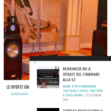
BEHRINGER RD-8,
UPDATE DEL FIRMWARE
ALLA V2
LE OFFERTE GIK ACOUSTICS NON SI FERMANO NEANCHE D'ESTATE!
NEWS
,
SYNTH HARDWARE
,
TASTIERE E SYNTH
,
TASTIERE
ACCESSORI REC
,
NEWS
,
RECORDING
,
RECORDING NEWS
27
E SYNTH NEWS
21 DICEMBRE
AGOSTO 2018
2020
GENELEC RIVOLUZIONA IL