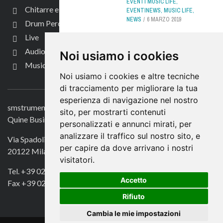
EVENTI MUSIC LIFE
,
Chitarre e bassi
EVENTINEWS
,
MUSIC LIFE
,
NEWS
6 MARZO 2019
Drum Perc
Live
BEHRINGER WASP
Audio per video
DELUXE, IL RITORNO DEL
Noi usiamo i cookies
LEGGENDARIO SYNTH
Music Life
IBRIDO
Noi usiamo i cookies e altre tecniche
CONTATTACI
di tracciamento per migliorare la tua
NEWS
,
SYNTH HARDWARE
,
TASTIERE E SYNTH
,
TASTIERE
esperienza di navigazione nel nostro
E SYNTH NEWS
27 NOVEMBRE
smstrumentimusicali.it
sito, per mostrarti contenuti
2019
Quine Business Publisher
personalizzati e annunci mirati, per
analizzare il traffico sul nostro sito, e
ADAM T8V TEST -
Via Spadolini 7
QUANDO LA VOCE SI FA
per capire da dove arrivano i nostri
20122 Milano
GROSSA!
visitatori.
Tel. +39 02 49756990
ACCESSORI AUDIO VIDEO
,
Accetto
AUDIO PER VIDEO
,
DJ
,
MOBILE
Fax +39 02 72016740
AUDIO VIDEO
,
MONITOR AUDIO
,
Rifiuto
MONITOR DJ
,
NEWS
,
RECORDING
,
RECORDING
Cambia le mie impostazioni
NEWS
16 OTTOBRE 2023