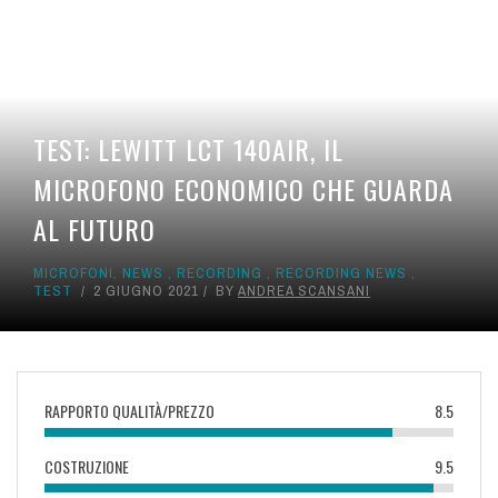
TEST: LEWITT LCT 140AIR, IL
MICROFONO ECONOMICO CHE GUARDA
AL FUTURO
MICROFONI
,
NEWS
,
RECORDING
,
RECORDING NEWS
,
TEST
2 GIUGNO 2021
BY
ANDREA SCANSANI
RAPPORTO QUALITÀ/PREZZO
8.5
COSTRUZIONE
9.5