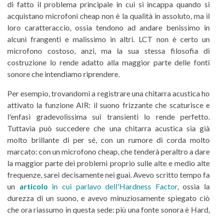
di fatto il problema principale in cui si incappa quando si
acquistano microfoni cheap non è la qualità in assoluto, ma il
loro caratteraccio, ossia tendono ad andare benissimo in
alcuni frangenti e malissimo in altri. LCT non è certo un
microfono costoso, anzi, ma la sua stessa filosofia di
costruzione lo rende adatto alla maggior parte delle fonti
sonore che intendiamo riprendere.
Per esempio,
trovandomi
a registrare una chitarra acustica ho
attivato la funzione AIR: il suono frizzante che scaturisce e
l'enfasi gradevolissima sui transienti lo rende perfetto.
Tuttavia può succedere che una chitarra acustica sia già
molto brillante di per sé, con un rumore di corda molto
marcato: con un microfono cheap, che tenderà peraltro a dare
la maggior parte dei problemi proprio sulle alte e medio alte
frequenze, sarei decisamente nei guai. Avevo scritto tempo fa
un
articolo
in cui parlavo dell'Hardness Factor
, ossia la
durezza di un suono, e avevo minuziosamente spiegato ciò
che ora riassumo in questa sede: più una fonte sonora è Hard,