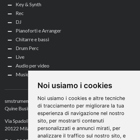
Key & Synth
Rec
DJ
Pianoforti e Arranger
Chitarre e bassi
Drum Perc
Live
Audio per video
Music Life
CONTATTACI
Noi usiamo i cookies
Noi usiamo i cookies e altre tecniche
smstrumentimusicali.it
di tracciamento per migliorare la tua
Quine Business Publisher
esperienza di navigazione nel nostro
sito, per mostrarti contenuti
Via Spadolini 7
personalizzati e annunci mirati, per
20122 Milano
analizzare il traffico sul nostro sito, e