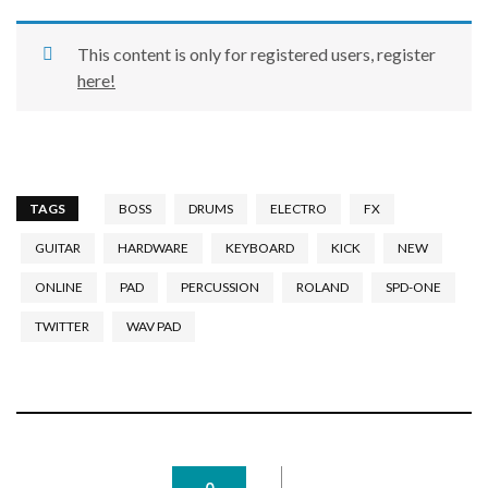
This content is only for registered users, register
here!
TAGS
BOSS
DRUMS
ELECTRO
FX
GUITAR
HARDWARE
KEYBOARD
KICK
NEW
ONLINE
PAD
PERCUSSION
ROLAND
SPD-ONE
TWITTER
WAV PAD