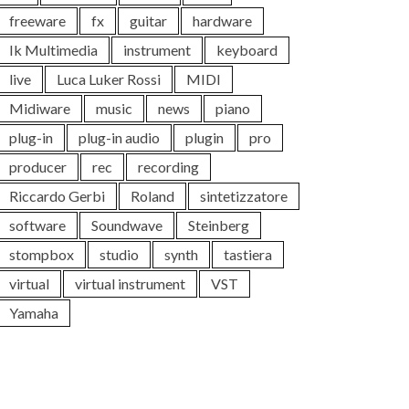
freeware
fx
guitar
hardware
Ik Multimedia
instrument
keyboard
live
Luca Luker Rossi
MIDI
Midiware
music
news
piano
plug-in
plug-in audio
plugin
pro
producer
rec
recording
Riccardo Gerbi
Roland
sintetizzatore
software
Soundwave
Steinberg
stompbox
studio
synth
tastiera
virtual
virtual instrument
VST
Yamaha