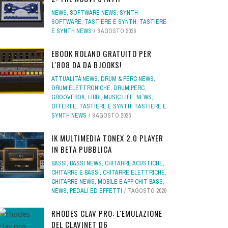
NEWS
,
SOFTWARE NEWS
,
SYNTH
SOFTWARE
,
TASTIERE E SYNTH
,
TASTIERE
E SYNTH NEWS
8 AGOSTO 2026
EBOOK ROLAND GRATUITO PER
L'808 DA DA BJOOKS!
ATTUALITÀ NEWS
,
DRUM & PERC NEWS
,
DRUM ELETTRONICHE
,
DRUM PERC
,
GROOVEBOX
,
LIBRI
,
MUSIC LIFE
,
NEWS
,
OFFERTE
,
TASTIERE E SYNTH
,
TASTIERE E
SYNTH NEWS
8 AGOSTO 2026
IK MULTIMEDIA TONEX 2.0 PLAYER
IN BETA PUBBLICA
BASSI
,
BASSI NEWS
,
CHITARRE ACUSTICHE
,
CHITARRE E BASSI
,
CHITARRE ELETTRICHE
,
CHITARRE NEWS
,
MOBILE E APP CHIT BASS
,
NEWS
,
PEDALI ED EFFETTI
7 AGOSTO 2026
RHODES CLAV PRO: L'EMULAZIONE
DEL CLAVINET D6