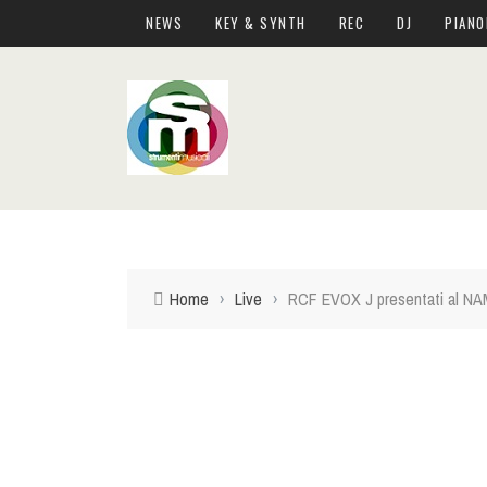
NEWS
KEY & SYNTH
REC
DJ
PIANO
Home
›
Live
›
RCF EVOX J presentati al N