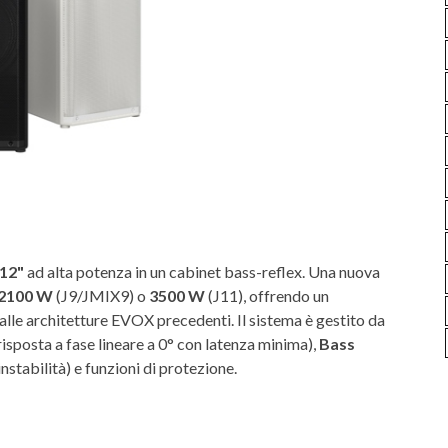
 12"
ad alta potenza in un cabinet bass-reflex. Una nuova
2100 W
(J9/JMIX9) o
3500 W
(J11), offrendo un
le architetture EVOX precedenti. Il sistema è gestito da
risposta a fase lineare a 0° con latenza minima),
Bass
stabilità) e funzioni di protezione.