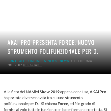
AKAI PRO PRESENTA FORCE, NUOVO
STRUMENTO POLIFUNZIONALE PER DJ
CONTROLLER DJ
,
DJ
,
DJ NEWS
,
NEWS
1 FEBBRAIO
2019
BY
REDAZIONE
Alla fiera del
NAMM Show 2019
appena conclusa,
AKAI Pro
ha portato diverse novità tra cui uno strumento
polifunzionale per DJ. Si chiama
Force
, ed è in grado di
fornire al volo tutte le funzioni per la performance perfetta. Si