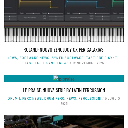
ROLAND: NUOVO ZENOLOGY GX PER GALAXIAS!
NEWS
,
SOFTWARE NEWS
,
SYNTH SOFTWARE
,
TASTIERE E SYNTH
,
TASTIERE E SYNTH NEWS
12 NOVEMBRE 2025
LP PRAISE: NUOVA SERIE BY LATIN PERCUSSION
DRUM & PERC NEWS
,
DRUM PERC
,
NEWS
,
PERCUSSIONI
5 LUGLIO
2025