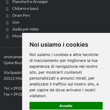
Pianoforti e Arranger
Chitarre e bassi
Drum Perc
Live
Audio per video
Music Life
CONTATTACI
Noi usiamo i cookies
Noi usiamo i cookies e altre tecniche
smstrumentimusicali.it
di tracciamento per migliorare la tua
Quine Business Publisher
esperienza di navigazione nel nostro
sito, per mostrarti contenuti
Via Spadolini 7
personalizzati e annunci mirati, per
20122 Milano
analizzare il traffico sul nostro sito, e
Tel. +39 02 49756990
per capire da dove arrivano i nostri
Fax +39 02 72016740
visitatori.
Accetto