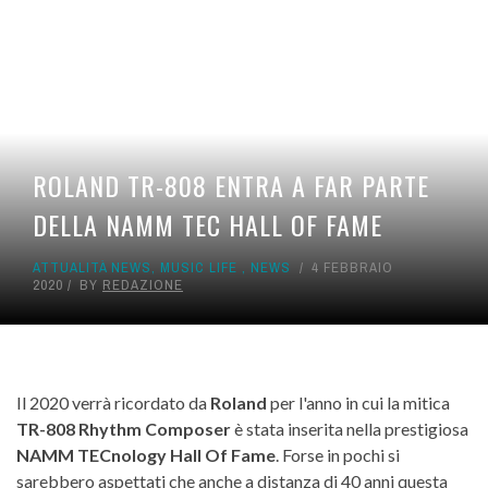
ROLAND TR-808 ENTRA A FAR PARTE
DELLA NAMM TEC HALL OF FAME
ATTUALITÀ NEWS
,
MUSIC LIFE
,
NEWS
4 FEBBRAIO
2020
BY
REDAZIONE
Il 2020 verrà ricordato da
Roland
per l'anno in cui la mitica
TR-808 Rhythm Composer
è stata inserita nella prestigiosa
NAMM TECnology Hall Of Fame
. Forse in pochi si
sarebbero aspettati che anche a distanza di 40 anni questa