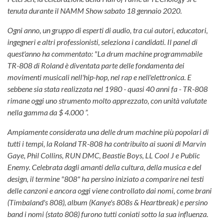
tenuta durante il NAMM Show sabato 18 gennaio 2020.
Ogni anno, un gruppo di esperti di audio, tra cui autori, educatori,
ingegneri e altri professionisti, seleziona i candidati. Il panel di
quest'anno ha commentato: "La drum machine programmabile
TR-808 di Roland è diventata parte delle fondamenta dei
movimenti musicali nell'hip-hop, nel rap e nell'elettronica. E
sebbene sia stata realizzata nel 1980 - quasi 40 anni fa - TR-808
rimane oggi uno strumento molto apprezzato, con unità valutate
nella gamma da $ 4.000 ”.
Ampiamente considerata una delle drum machine più popolari di
tutti i tempi, la Roland TR-808 ha contribuito ai suoni di Marvin
Gaye, Phil Collins, RUN DMC, Beastie Boys, LL Cool J e Public
Enemy. Celebrata dagli amanti della cultura, della musica e del
design, il termine "808" ha persino iniziato a comparire nei testi
delle canzoni e ancora oggi viene controllato dai nomi, come brani
(Timbaland's 808), album (Kanye's 808s & Heartbreak) e persino
band i nomi (stato 808) furono tutti coniati sotto la sua influenza.