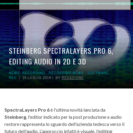
STEINBERG SPECTRALAYERS PRO 6,
EDITING AUDIO IN 2D E 3D
NEWS
,
RECORDING
,
RECORDING NEWS
,
SOFTWARE
REC
15 LUGLIO 2019
BY
REDAZIONE
SpectraLayers Pro 6
è l'ultima novità lanciata da
Steinberg
, l'editor indicato per la post produzione e audio
restore rappresenta lo sguardo dell'azienda tedesca verso il
futuro dell'audio. L'approccio infatti è visuale, l'editing