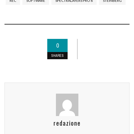
REC
SOFTWARE
SPECTRALAYERS PRO 6
STEINBERG
0
SHARES
redazione