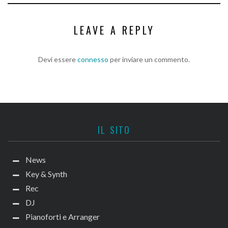
LEAVE A REPLY
Devi essere
connesso
per inviare un commento.
IL SITO
News
Key & Synth
Rec
DJ
Pianoforti e Arranger