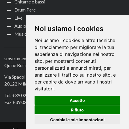
Chitarre e bassi
Drum Perc
Live
Audio per video
Noi usiamo i cookies
Music Life
Noi usiamo i cookies e altre tecniche
CONTATTACI
di tracciamento per migliorare la tua
esperienza di navigazione nel nostro
smstrumentimusicali.it
sito, per mostrarti contenuti
Quine Business Publisher
personalizzati e annunci mirati, per
analizzare il traffico sul nostro sito, e
Via Spadolini 7
per capire da dove arrivano i nostri
20122 Milano
visitatori.
Tel. +39 02 49756990
Accetto
Fax +39 02 72016740
Rifiuto
Cambia le mie impostazioni