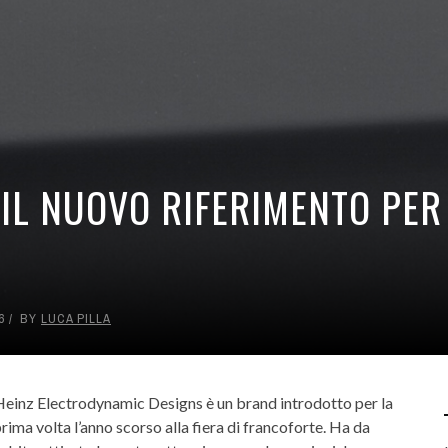
, IL NUOVO RIFERIMENTO PE
6
BY
LUCA PILLA
Heinz Electrodynamic Designs è un brand introdotto per la
rima volta l’anno scorso alla fiera di francoforte. Ha da