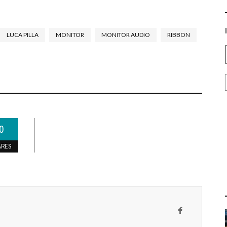
LUCA PILLA
MONITOR
MONITOR AUDIO
RIBBON
0
ARES