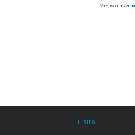
Devi essere
conn
IL SITO