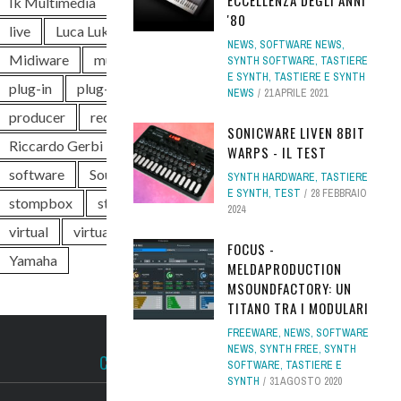
ECCELLENZA DEGLI ANNI
Ik Multimedia
instrument
keyboard
'80
live
Luca Luker Rossi
MIDI
NEWS
,
SOFTWARE NEWS
,
Midiware
music
news
piano
SYNTH SOFTWARE
,
TASTIERE
E SYNTH
,
TASTIERE E SYNTH
plug-in
plug-in audio
plugin
pro
NEWS
21 APRILE 2021
producer
rec
recording
SONICWARE LIVEN 8BIT
Riccardo Gerbi
Roland
sintetizzatore
WARPS - IL TEST
software
Soundwave
Steinberg
SYNTH HARDWARE
,
TASTIERE
E SYNTH
,
TEST
28 FEBBRAIO
stompbox
studio
synth
tastiera
2024
virtual
virtual instrument
VST
FOCUS -
Yamaha
MELDAPRODUCTION
MSOUNDFACTORY: UN
TITANO TRA I MODULARI
FREEWARE
,
NEWS
,
SOFTWARE
NEWS
,
SYNTH FREE
,
SYNTH
CONTATTACI
SOFTWARE
,
TASTIERE E
SYNTH
31 AGOSTO 2020