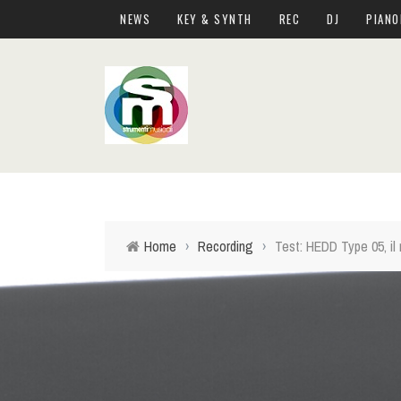
NEWS
KEY & SYNTH
REC
DJ
PIANO
Home
›
Recording
›
Test: HEDD Type 05, il 