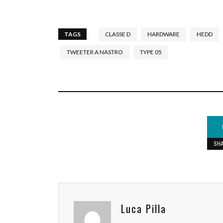
TAGS
CLASSE D
HARDWARE
HEDD
TWEETER A NASTRO
TYPE 05
SH
Luca Pilla