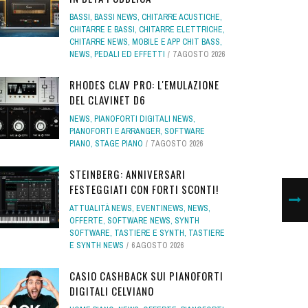
BASSI
,
BASSI NEWS
,
CHITARRE ACUSTICHE
,
CHITARRE E BASSI
,
CHITARRE ELETTRICHE
,
CHITARRE NEWS
,
MOBILE E APP CHIT BASS
,
NEWS
,
PEDALI ED EFFETTI
7 AGOSTO 2026
RHODES CLAV PRO: L'EMULAZIONE
DEL CLAVINET D6
NEWS
,
PIANOFORTI DIGITALI NEWS
,
PIANOFORTI E ARRANGER
,
SOFTWARE
PIANO
,
STAGE PIANO
7 AGOSTO 2026
STEINBERG: ANNIVERSARI
FESTEGGIATI CON FORTI SCONTI!
ATTUALITÀ NEWS
,
EVENTINEWS
,
NEWS
,
OFFERTE
,
SOFTWARE NEWS
,
SYNTH
SOFTWARE
,
TASTIERE E SYNTH
,
TASTIERE
E SYNTH NEWS
6 AGOSTO 2026
CASIO CASHBACK SUI PIANOFORTI
DIGITALI CELVIANO