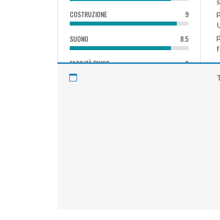
s
COSTRUZIONE
9
U
p
SUONO
8.5
FACILITÀ D'USO
9
T
8.8
READER RATING: (
3
RATES)
5.8