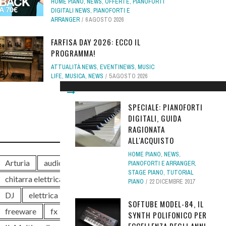
HOME PIANO
,
NEWS
,
OFFERTE
,
PIANOFORTI
DIGITALI NEWS
,
PIANOFORTI E
ARRANGER
6 AGOSTO 2026
FARFISA DAY 2026: ECCO IL
PROGRAMMA!
ATTUALITÀ NEWS
,
EVENTINEWS
,
MUSIC
LIFE
,
MUSICA
,
NEWS
5 AGOSTO 2026
SPECIALE: PIANOFORTI
DIGITALI, GUIDA
RAGIONATA
TAG
ALL'ACQUISTO
HOME PIANO
,
NEWS
,
Arturia
audio
chitarra
PIANOFORTI E ARRANGER
,
STAGE PIANO
,
TUTORIAL
chitarra elettrica
controller
DAW
PIANO
22 DICEMBRE 2017
DJ
elettrica
eventi
free
SOFTUBE MODEL-84, IL
freeware
fx
guitar
hardware
SYNTH POLIFONICO PER