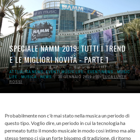
SPECIALE NAMM 2019: TUTTI I TREND
E LE MIGLIORI NOVITÀ - PARTE 1
ATTUALITÀ NEWS
,
EVENTI MUSIC LIFE
,
EVENTINEWS
,
MUSIC
LIFE
,
MUSICA
,
NEWS
30 GENNAIO 2019
BY
LUCA LUKER
ROSSI
Probabilmente non c'è mai stato nella musica un periodo di
questo tipo. Voglio dire, un periodo in cui la tecnologia ha
permeato tutto il mondo musicale in modo così intimo ma allo
stesso tempo ci sia un forte bisogno di tradizione, di ritorno