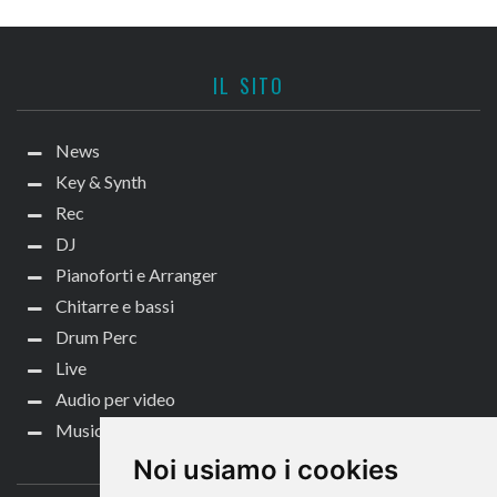
IL SITO
News
Key & Synth
Rec
DJ
Pianoforti e Arranger
Chitarre e bassi
Drum Perc
Live
Audio per video
Music Life
CONTATTACI
Noi usiamo i cookies