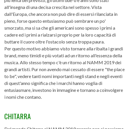
più lenta del previsto, gli ultimi due-tre anni sono stati
all'insegna di una decisa crescita nel settore. Vista
dall'Europa, che ancora non può dire di essersi rilanciata in
pieno, forse questo entusiasmo può sembrare un po'
smorzato, ma si sa che gli americani sono spesso i primi a
cadere ed i primi a rialzarsi proprio per la loro capacità di
buttare il cuore oltre l'ostacolo senza troppa paura.
Per questo motivo abbiamo visto tornare alla ribalta i grandi
brand, meno timidi e più votati ad un ritorno all'essenza della
musica. Allo stesso tempo c'è un ritorno al NAMM 2019 dei
grandi artisti. Pur non avendo mai cessato di essere "the place
to be", vedere tanti nomi importanti negli stand e negli eventi
di quest'anno significa che i marchi hanno voglia di
entusiasmare, investono in immagine e tornano a coinvolgere
i nomi che contano.
CHITARRA
Del mondo Chitarra al NAMM 2019 proprio non ci possiamo