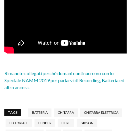
Rimanete collegati perchè domani continueremo con lo
Speciale NAMM 2019 per parlarvi di Recording, Batteria ed
altro ancora.
TAGS
BATTERIA
CHITARRA
CHITARRA ELETTRICA
EDITORIALE
FENDER
FIERE
GIBSON