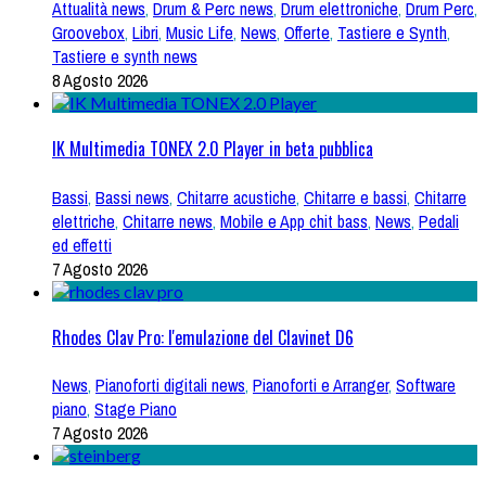
Attualità news
,
Drum & Perc news
,
Drum elettroniche
,
Drum Perc
,
Groovebox
,
Libri
,
Music Life
,
News
,
Offerte
,
Tastiere e Synth
,
Tastiere e synth news
8 Agosto 2026
IK Multimedia TONEX 2.0 Player in beta pubblica
Bassi
,
Bassi news
,
Chitarre acustiche
,
Chitarre e bassi
,
Chitarre
elettriche
,
Chitarre news
,
Mobile e App chit bass
,
News
,
Pedali
ed effetti
7 Agosto 2026
Rhodes Clav Pro: l'emulazione del Clavinet D6
News
,
Pianoforti digitali news
,
Pianoforti e Arranger
,
Software
piano
,
Stage Piano
7 Agosto 2026