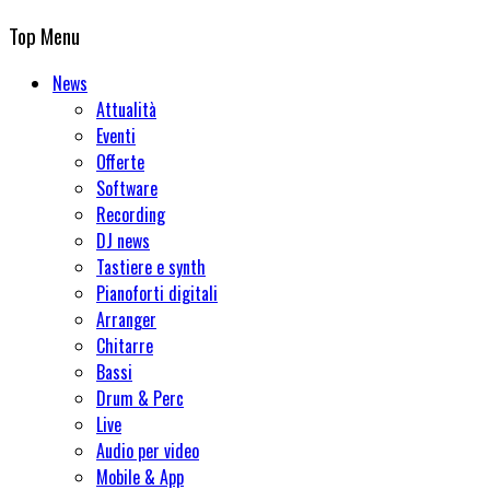
Top Menu
News
Attualità
Eventi
Offerte
Software
Recording
DJ news
Tastiere e synth
Pianoforti digitali
Arranger
Chitarre
Bassi
Drum & Perc
Live
Audio per video
Mobile & App