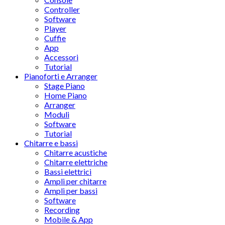
Controller
Software
Player
Cuffie
App
Accessori
Tutorial
Pianoforti e Arranger
Stage Piano
Home Piano
Arranger
Moduli
Software
Tutorial
Chitarre e bassi
Chitarre acustiche
Chitarre elettriche
Bassi elettrici
Ampli per chitarre
Ampli per bassi
Software
Recording
Mobile & App