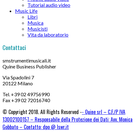
Tutorial audio video
Music Life
Libri
Musica
Musicisti
Vita da laboratorio
Contattaci
smstrumentimusicali.it
Quine Business Publisher
Via Spadolini 7
20122 Milano
Tel. +39 02 49756990
Fax +39 02 72016740
© Copyright 2018. All Rights Reserved -
- Quine srl – C.F./P IVA
13002100157 – Responsabile della Protezione dei Dati: Avv. Monica
Gobbato – Contatto: dpo @ lswr.it