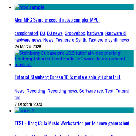
Akai MPC Sample: ecco il nuovo sampler MPC!
campionatori
,
DJ
,
DJ news
,
Groovebox
,
hardware
,
Hardware dj
,
hardware news
,
News
,
Tastiere e Synth
,
Tastiere e synth news
24 Marzo 2026
Tutorial Steinberg Cubase 10.5: mute e solo, gli shortcut
News
,
Recording
,
Recording news
,
Software rec
,
Test
,
Tutorial
rec
7 Ottobre 2020
TEST - Korg i3: la Music Workstation per le nuove generazioni