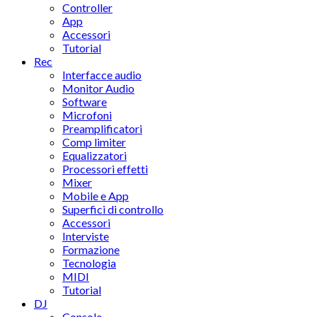
Controller
App
Accessori
Tutorial
Rec
Interfacce audio
Monitor Audio
Software
Microfoni
Preamplificatori
Comp limiter
Equalizzatori
Processori effetti
Mixer
Mobile e App
Superfici di controllo
Accessori
Interviste
Formazione
Tecnologia
MIDI
Tutorial
DJ
Console