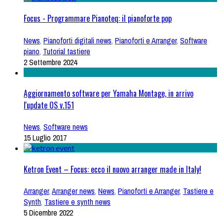
Focus - Programmare Pianoteq: il pianoforte pop
News
,
Pianoforti digitali news
,
Pianoforti e Arranger
,
Software
piano
,
Tutorial tastiere
2 Settembre 2024
Aggiornamento software per Yamaha Montage, in arrivo
l'update OS v.151
News
,
Software news
15 Luglio 2017
Ketron Event – Focus: ecco il nuovo arranger made in Italy!
Arranger
,
Arranger news
,
News
,
Pianoforti e Arranger
,
Tastiere e
Synth
,
Tastiere e synth news
5 Dicembre 2022