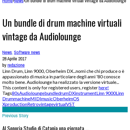
Home
›
News
›
Un bundle di drum machine virtuali vintage da Audiolounge
Un bundle di drum machine virtuali
vintage da Audiolounge
News
,
Software news
28 Aprile 2017
by
redazione
Linn Drum, Linn 9000, Oberheim DX...nomi che chi produce o è
appassionato di musica in particolare degli anni '80 conosce
molto bene. Audiolounge ha realizzato la versione virtuale...
This content is only for registered users, register
here!
Tags
80s
Audiolounge
bundle
drum
DX
instrument
Linn 9000
Linn
Drum
machine
MIDI
music
Oberheim
OS
X
production
Retro
vintage
virtual
VST
Previous Story
Al Sonoria Studio di Catania una giornata ...