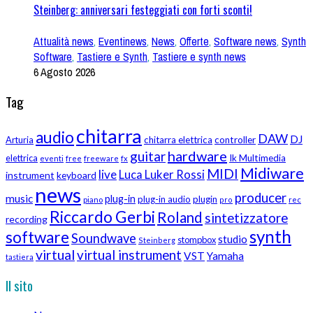
Steinberg: anniversari festeggiati con forti sconti!
Attualità news
,
Eventinews
,
News
,
Offerte
,
Software news
,
Synth
Software
,
Tastiere e Synth
,
Tastiere e synth news
6 Agosto 2026
Tag
chitarra
audio
DAW
DJ
Arturia
chitarra elettrica
controller
hardware
guitar
Ik Multimedia
elettrica
eventi
free
freeware
fx
Midiware
MIDI
live
Luca Luker Rossi
instrument
keyboard
news
producer
music
plug-in
plug-in audio
plugin
piano
pro
rec
Riccardo Gerbi
Roland
sintetizzatore
recording
synth
software
Soundwave
studio
stompbox
Steinberg
virtual
virtual instrument
VST
Yamaha
tastiera
Il sito