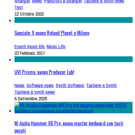
Arranger
,
News
,
Pianoforti e Arranger
,
Tastiere e synth news
,
Test
12 Ottobre 2020
Speciale: Il nuovo Roland Planet a Milano
Eventi music life
,
Music Life
22 Febbraio 2017
UVI Prisma: nuovo Producer Lab!
News
,
Software news
,
Synth Software
,
Tastiere e Synth
,
Tastiere e synth news
6 Settembre 2025
M-Audio Hammer 88 Pro, nuova master keyboard con tasti
pesati