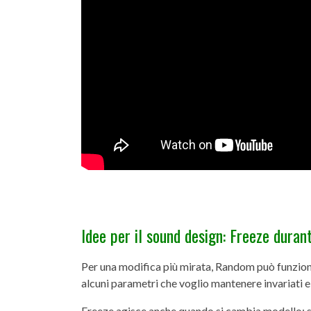
Idee per il sound design: Freeze dur
Per una modifica più mirata, Random può funzion
alcuni parametri che voglio mantenere invariati e
Freeze agisce anche quando si cambia modello: s