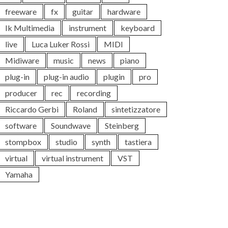
freeware
fx
guitar
hardware
Ik Multimedia
instrument
keyboard
live
Luca Luker Rossi
MIDI
Midiware
music
news
piano
plug-in
plug-in audio
plugin
pro
producer
rec
recording
Riccardo Gerbi
Roland
sintetizzatore
software
Soundwave
Steinberg
stompbox
studio
synth
tastiera
virtual
virtual instrument
VST
Yamaha