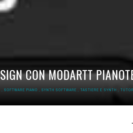
SIGN CON MODARTT PIANOTE
S
,
SOFTWARE PIANO
,
SYNTH SOFTWARE
,
TASTIERE E SYNTH
,
TUTOR