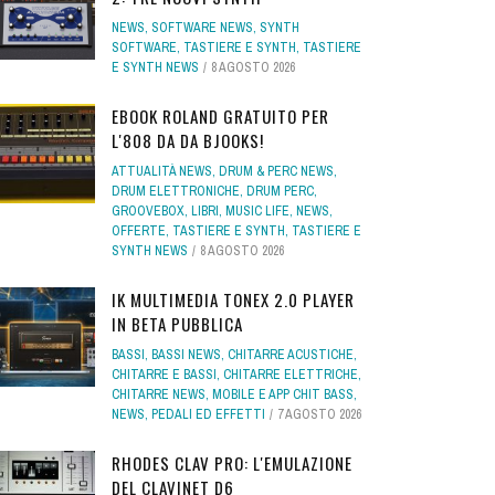
NEWS
,
SOFTWARE NEWS
,
SYNTH
SOFTWARE
,
TASTIERE E SYNTH
,
TASTIERE
E SYNTH NEWS
8 AGOSTO 2026
EBOOK ROLAND GRATUITO PER
L'808 DA DA BJOOKS!
ATTUALITÀ NEWS
,
DRUM & PERC NEWS
,
DRUM ELETTRONICHE
,
DRUM PERC
,
GROOVEBOX
,
LIBRI
,
MUSIC LIFE
,
NEWS
,
OFFERTE
,
TASTIERE E SYNTH
,
TASTIERE E
SYNTH NEWS
8 AGOSTO 2026
IK MULTIMEDIA TONEX 2.0 PLAYER
IN BETA PUBBLICA
BASSI
,
BASSI NEWS
,
CHITARRE ACUSTICHE
,
CHITARRE E BASSI
,
CHITARRE ELETTRICHE
,
CHITARRE NEWS
,
MOBILE E APP CHIT BASS
,
NEWS
,
PEDALI ED EFFETTI
7 AGOSTO 2026
RHODES CLAV PRO: L'EMULAZIONE
DEL CLAVINET D6