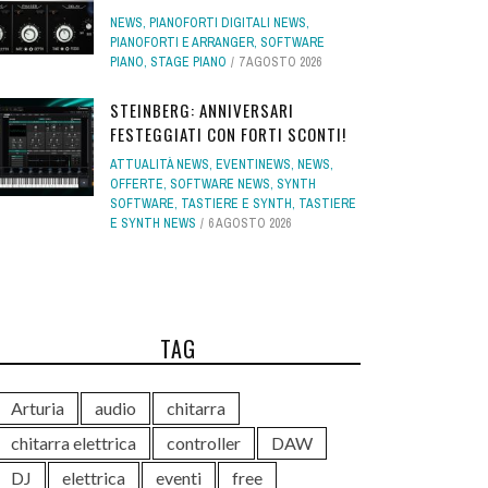
NEWS
,
PIANOFORTI DIGITALI NEWS
,
PIANOFORTI E ARRANGER
,
SOFTWARE
PIANO
,
STAGE PIANO
7 AGOSTO 2026
STEINBERG: ANNIVERSARI
FESTEGGIATI CON FORTI SCONTI!
ATTUALITÀ NEWS
,
EVENTINEWS
,
NEWS
,
OFFERTE
,
SOFTWARE NEWS
,
SYNTH
SOFTWARE
,
TASTIERE E SYNTH
,
TASTIERE
E SYNTH NEWS
6 AGOSTO 2026
TAG
Arturia
audio
chitarra
chitarra elettrica
controller
DAW
DJ
elettrica
eventi
free