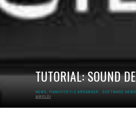
TUTORIAL: SOUND DE
NEWS
,
PIANOFORTI E ARRANGER
,
SOFTWARE NEW
AIROLDI