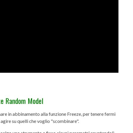
ante Random Model
are in abbinamento alla funzione Freeze, per tenere fermi
 agire su quelli che voglio "scombinare".
celgo uno strumento e fisso alcuni parametri spuntandoli