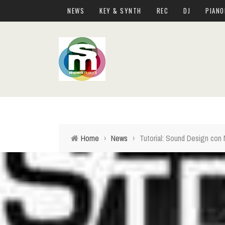
NEWS
KEY & SYNTH
REC
DJ
PIANO
Home
›
News
›
Tutorial: Sound Design con 