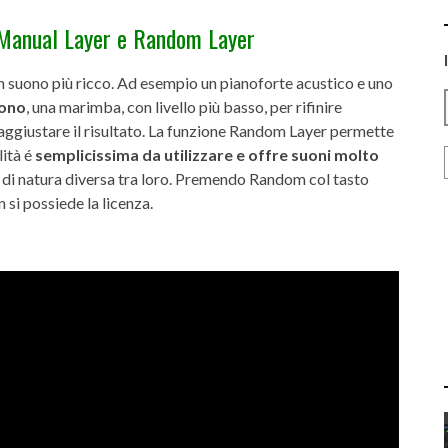
: Manual Layer e Random Layer
n suono più ricco. Ad esempio un pianoforte acustico e uno
uono
, una marimba, con livello più basso, per rifinire
ò aggiustare il risultato. La funzione Random Layer permette
lità é
semplicissima da utilizzare e offre suoni molto
i di natura diversa tra loro. Premendo Random col tasto
 si possiede la licenza.