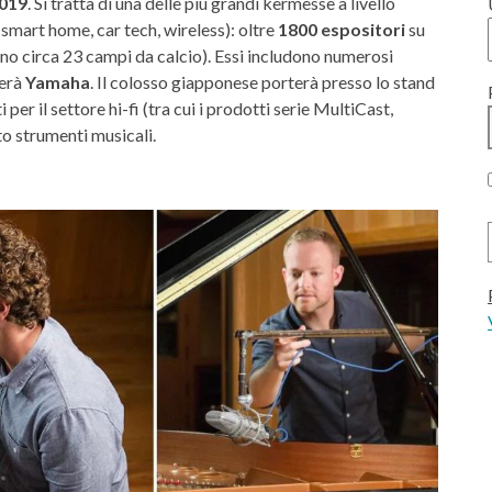
2019
. Si tratta di una delle più grandi kermesse a livello
, smart home, car tech, wireless): oltre
1800 espositori
su
ono circa 23 campi da calcio). Essi includono numerosi
herà
Yamaha
. Il colosso giapponese porterà presso lo stand
 per il settore hi-fi (tra cui i prodotti serie MultiCast,
to strumenti musicali.