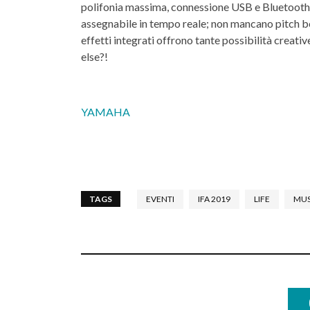
polifonia massima, connessione USB e Bluetooth 
assegnabile in tempo reale; non mancano pitch be
effetti integrati offrono tante possibilità crea
else?!
YAMAHA
TAGS
EVENTI
IFA 2019
LIFE
MUS