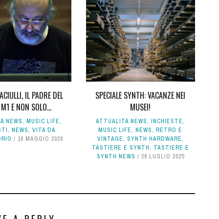
ACIULLI, IL PADRE DEL
SPECIALE SYNTH: VACANZE NEI
M1 E NON SOLO...
MUSEI!
TÀ NEWS
,
MUSIC LIFE
,
ATTUALITÀ NEWS
,
INCHIESTE
,
STI
,
NEWS
,
VITA DA
MUSIC LIFE
,
NEWS
,
RETRO E
ORIO
16 MAGGIO 2020
VINTAGE
,
SYNTH HARDWARE
,
TASTIERE E SYNTH
,
TASTIERE E
SYNTH NEWS
28 LUGLIO 2025