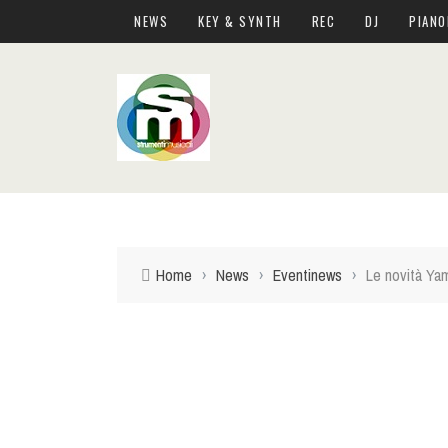
NEWS
KEY & SYNTH
REC
DJ
PIANO
Home
›
News
›
Eventinews
›
Le novità Yama