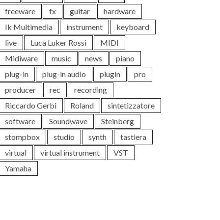
freeware
fx
guitar
hardware
Ik Multimedia
instrument
keyboard
live
Luca Luker Rossi
MIDI
Midiware
music
news
piano
plug-in
plug-in audio
plugin
pro
producer
rec
recording
Riccardo Gerbi
Roland
sintetizzatore
software
Soundwave
Steinberg
stompbox
studio
synth
tastiera
virtual
virtual instrument
VST
Yamaha