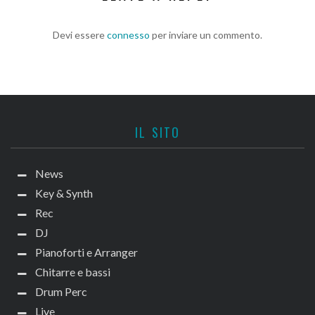
Devi essere
connesso
per inviare un commento.
IL SITO
News
Key & Synth
Rec
DJ
Pianoforti e Arranger
Chitarre e bassi
Drum Perc
Live