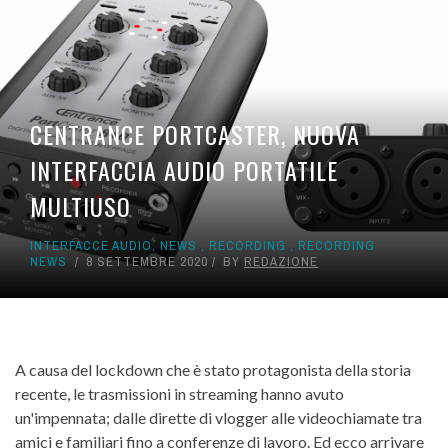
CENTRANCE PORTCASTER, NUOVA
INTERFACCIA AUDIO PORTATILE
MULTIUSO
INTERFACCE AUDIO
,
NEWS
,
RECORDING
,
RECORDING
NEWS
8 SETTEMBRE 2020
BY
REDAZIONE
A causa del lockdown che è stato protagonista della storia
recente, le trasmissioni in streaming hanno avuto
un'impennata; dalle dirette di vlogger alle videochiamate tra
amici e familiari fino a conferenze di lavoro. Ed ecco arrivare