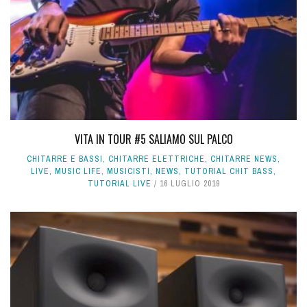
VITA IN TOUR #5 SALIAMO SUL PALCO
CHITARRE E BASSI
,
CHITARRE ELETTRICHE
,
CHITARRE NEWS
,
LIVE
,
MUSIC LIFE
,
MUSICISTI
,
NEWS
,
TUTORIAL CHIT BASS
,
TUTORIAL LIVE
16 LUGLIO 2019