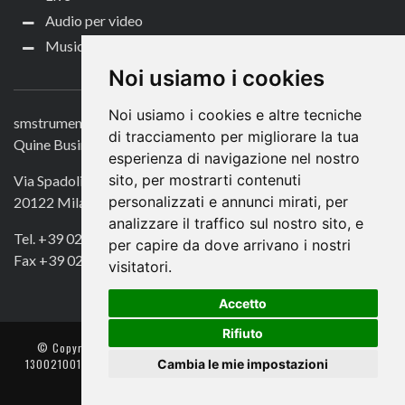
Audio per video
Music Life
CONTATTACI
Noi usiamo i cookies
Noi usiamo i cookies e altre tecniche
smstrumentimusicali.it
di tracciamento per migliorare la tua
Quine Business Publisher
esperienza di navigazione nel nostro
sito, per mostrarti contenuti
Via Spadolini 7
personalizzati e annunci mirati, per
20122 Milano
analizzare il traffico sul nostro sito, e
Tel. +39 02 49756990
per capire da dove arrivano i nostri
Fax +39 02 72016740
visitatori.
Accetto
Rifiuto
© Copyright 2018. All Rights Reserved -
- Quine srl – C.F./P IVA
Cambia le mie impostazioni
13002100157 – Responsabile della Protezione dei Dati: Avv. Monica
Gobbato – Contatto: dpo @ lswr.it