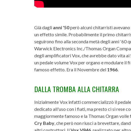
Già dagli
anni '50
però alcuni chitarristi avevano 
un effetto simile. Probabilmente il primo chitarr
seguirono fino alla seconda metà degli anni '60 
Warwick Electronics Inc./Thomas Organ Company
degli amplificatori Vox, che avrebbe dato vita ai 
un pedale volume Vox per organo e modulare il filt
famoso effetto. Era il Novembre del
1966
.
DALLA TROMBA ALLA CHITARRA
Inizialmente Vox infatti commercializzò il pedal
dedicato all'uso con i fiati, ma presto ci si rese 
maggiormente famoso e la Thomas Organ volle fa
Cry Baby
, che però non riuscì a brevettare, dando
altri costruttori. Il
Vox V846
, realizzato per altro