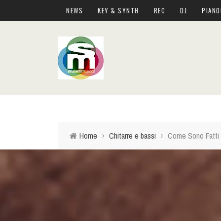
NEWS
KEY & SYNTH
REC
DJ
PIANO
Home
›
Chitarre e bassi
›
Come Sono Fatti G