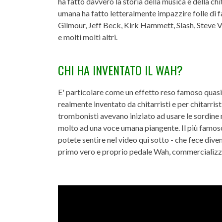
ha fatto davvero la storia della musica e della chi
umana ha fatto letteralmente impazzire folle di fa
Gilmour, Jeff Beck, Kirk Hammett, Slash, Steve V
e molti molti altri.
CHI HA INVENTATO IL WAH?
E' particolare come un effetto reso famoso quasi 
realmente inventato da chitarristi e per chitarristi
trombonisti avevano iniziato ad usare le sordin
molto ad una voce umana piangente. Il più famoso 
potete sentire nel video qui sotto - che fece dive
primo vero e proprio pedale Wah, commercializ