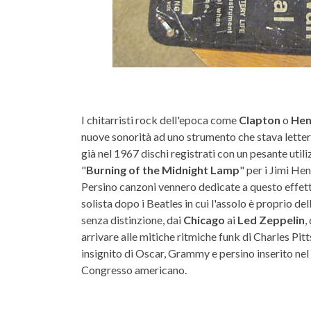
I chitarristi rock dell'epoca come
Clapton
o
Hen
nuove sonorità ad uno strumento che stava lette
già nel 1967 dischi registrati con un pesante uti
"
Burning of the Midnight Lamp
" per i Jimi He
Persino canzoni vennero dedicate a questo effe
solista dopo i Beatles in cui l'assolo è proprio d
senza distinzione, dai
Chicago
ai
Led Zeppelin
,
arrivare alle mitiche ritmiche funk di Charles Pit
insignito di Oscar, Grammy e persino inserito nel
Congresso americano.