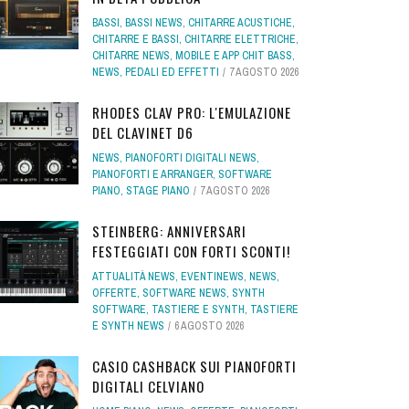
BASSI
,
BASSI NEWS
,
CHITARRE ACUSTICHE
,
CHITARRE E BASSI
,
CHITARRE ELETTRICHE
,
CHITARRE NEWS
,
MOBILE E APP CHIT BASS
,
NEWS
,
PEDALI ED EFFETTI
7 AGOSTO 2026
RHODES CLAV PRO: L'EMULAZIONE
DEL CLAVINET D6
NEWS
,
PIANOFORTI DIGITALI NEWS
,
PIANOFORTI E ARRANGER
,
SOFTWARE
PIANO
,
STAGE PIANO
7 AGOSTO 2026
STEINBERG: ANNIVERSARI
FESTEGGIATI CON FORTI SCONTI!
ATTUALITÀ NEWS
,
EVENTINEWS
,
NEWS
,
OFFERTE
,
SOFTWARE NEWS
,
SYNTH
SOFTWARE
,
TASTIERE E SYNTH
,
TASTIERE
E SYNTH NEWS
6 AGOSTO 2026
CASIO CASHBACK SUI PIANOFORTI
DIGITALI CELVIANO