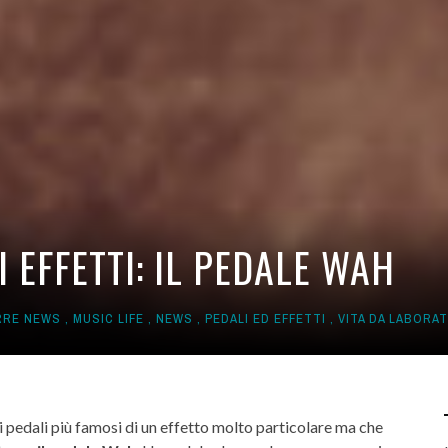
 EFFETTI: IL PEDALE WAH
RRE NEWS
,
MUSIC LIFE
,
NEWS
,
PEDALI ED EFFETTI
,
VITA DA LABORA
 i pedali più famosi di un effetto molto particolare ma che