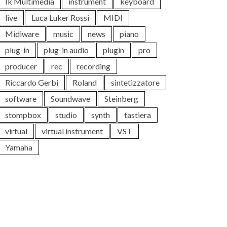
Ik Multimedia
instrument
keyboard
live
Luca Luker Rossi
MIDI
Midiware
music
news
piano
plug-in
plug-in audio
plugin
pro
producer
rec
recording
Riccardo Gerbi
Roland
sintetizzatore
software
Soundwave
Steinberg
stompbox
studio
synth
tastiera
virtual
virtual instrument
VST
Yamaha