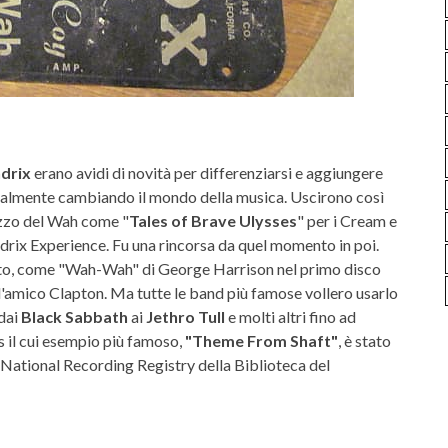
drix
erano avidi di novità per differenziarsi e aggiungere
ralmente cambiando il mondo della musica. Uscirono così
lizzo del Wah come "
Tales of Brave Ulysses
" per i Cream e
ndrix Experience. Fu una rincorsa da quel momento in poi.
tto, come "Wah-Wah" di George Harrison nel primo disco
ell'amico Clapton. Ma tutte le band più famose vollero usarlo
 dai
Black Sabbath
ai
Jethro Tull
e molti altri fino ad
ts il cui esempio più famoso,
"Theme From Shaft"
, è stato
 National Recording Registry della Biblioteca del