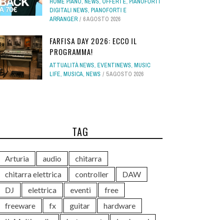
HOME PIANO
,
NEWS
,
OFFERTE
,
PIANOFORTI
DIGITALI NEWS
,
PIANOFORTI E
ARRANGER
6 AGOSTO 2026
FARFISA DAY 2026: ECCO IL
PROGRAMMA!
ATTUALITÀ NEWS
,
EVENTINEWS
,
MUSIC
LIFE
,
MUSICA
,
NEWS
5 AGOSTO 2026
TAG
Arturia
audio
chitarra
chitarra elettrica
controller
DAW
DJ
elettrica
eventi
free
freeware
fx
guitar
hardware