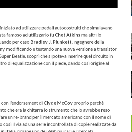
iniziato ad utilizzare pedali autocostruiti che simulavano
ista famoso ad utilizzarlo fu
Chet Atkins
ma altri lo
quando per caso
Bradley J. Plunkett
, ingegnere della
, modificando e testando una nuova versione a transistor
Super Beatle, scoprì che si poteva inserire quel circuito in
ro di equalizzazione con il piede, dando così origine al
e con l'endorsement di
Clyde McCoy
proprio perchè
conto che era la chitarra lo strumento che lo avrebbe reso
re un re-brand per il mercato americano con il nome di
 così il via ad una serie incontrollata di copie realizzate da
 in Italia, rimane uno dei Wah più rari e ricercati.