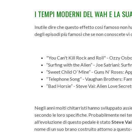
I TEMPI MODERNI DEL WAH E LA SU
Inutile dire che questo effetto così famoso non ha 
degli episodi più famosi che se non conoscete vi 
"You Can't Kill Rock and Roll" - Ozzy Os
“Surfing with the Alien” - Joe Satriani: Surf
“Sweet Child O’ Mine” - Guns N’ Roses: Ap
“Telephone Song” - Vaughan Brothers: Fami
“Bad Horsie” - Steve Vai: Alien Love Secret
Negli anni molti chitarristi hanno sviluppato ass
secondo le loro specifiche. Probabilmente nei tem
all'evoluzione di questo pedale è stato
Steve Vai
nome di un suo brano costruito attorno a questo e