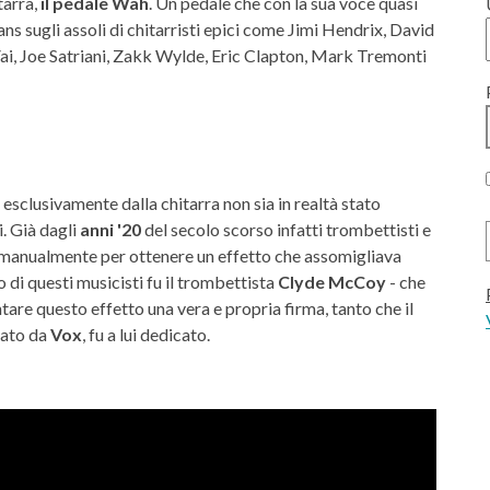
tarra,
il pedale Wah
. Un pedale che con la sua voce quasi
ns sugli assoli di chitarristi epici come Jimi Hendrix, David
ai, Joe Satriani, Zakk Wylde, Eric Clapton, Mark Tremonti
esclusivamente dalla chitarra non sia in realtà stato
. Già dagli
anni '20
del secolo scorso infatti trombettisti e
e manualmente per ottenere un effetto che assomigliava
di questi musicisti fu il trombettista
Clyde McCoy
- che
ntare questo effetto una vera e propria firma, tanto che il
zato da
Vox
, fu a lui dedicato.