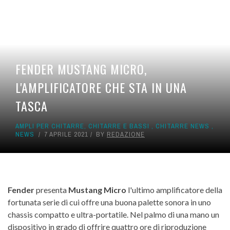
FENDER MUSTANG MICRO,
L'AMPLIFICATORE CHE STA IN UNA
TASCA
AMPLI PER CHITARRE
,
CHITARRE E BASSI
,
CHITARRE NEWS
,
NEWS
7 APRILE 2021
BY
REDAZIONE
Fender
presenta
Mustang Micro
l'ultimo amplificatore della
fortunata serie di cui offre una buona palette sonora in uno
chassis compatto e ultra-portatile. Nel palmo di una mano un
dispositivo in grado di offrire quattro ore di riproduzione