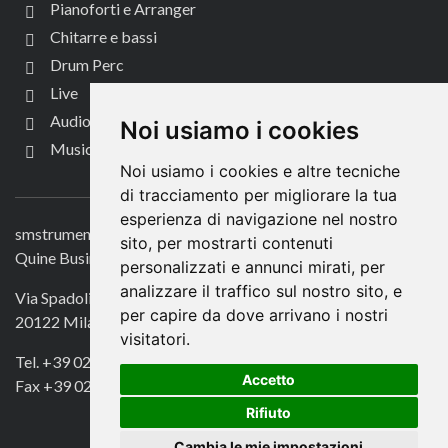
Pianoforti e Arranger
Chitarre e bassi
Drum Perc
Live
Audio per video
Noi usiamo i cookies
Music Life
Noi usiamo i cookies e altre tecniche
CONTATTACI
di tracciamento per migliorare la tua
esperienza di navigazione nel nostro
smstrumentimusicali.it
sito, per mostrarti contenuti
Quine Business Publisher
personalizzati e annunci mirati, per
analizzare il traffico sul nostro sito, e
Via Spadolini 7
per capire da dove arrivano i nostri
20122 Milano
visitatori.
Tel. +39 02 49756990
Accetto
Fax +39 02 72016740
Rifiuto
Cambia le mie impostazioni