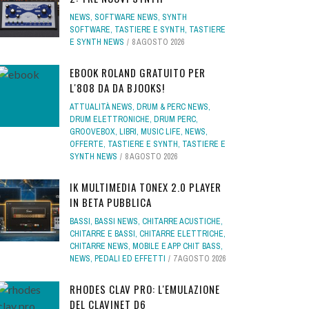
NEWS
,
SOFTWARE NEWS
,
SYNTH
SOFTWARE
,
TASTIERE E SYNTH
,
TASTIERE
E SYNTH NEWS
8 AGOSTO 2026
EBOOK ROLAND GRATUITO PER
L'808 DA DA BJOOKS!
ATTUALITÀ NEWS
,
DRUM & PERC NEWS
,
DRUM ELETTRONICHE
,
DRUM PERC
,
GROOVEBOX
,
LIBRI
,
MUSIC LIFE
,
NEWS
,
OFFERTE
,
TASTIERE E SYNTH
,
TASTIERE E
SYNTH NEWS
8 AGOSTO 2026
IK MULTIMEDIA TONEX 2.0 PLAYER
IN BETA PUBBLICA
BASSI
,
BASSI NEWS
,
CHITARRE ACUSTICHE
,
CHITARRE E BASSI
,
CHITARRE ELETTRICHE
,
CHITARRE NEWS
,
MOBILE E APP CHIT BASS
,
NEWS
,
PEDALI ED EFFETTI
7 AGOSTO 2026
RHODES CLAV PRO: L'EMULAZIONE
DEL CLAVINET D6