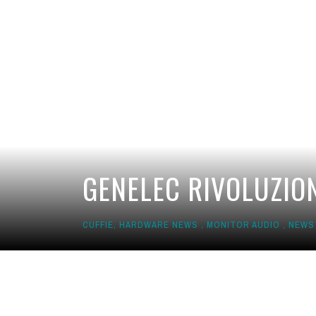
GENELEC RIVOLUZION
CUFFIE
,
HARDWARE NEWS
,
MONITOR AUDIO
,
NEWS