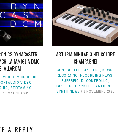
TRONICS DYNACASTER
ARTURIA MINILAB 3 NEL COLORE
C6: LA FAMIGLIA DMC
CHAMPAGNE!
SI ALLARGA!
CONTROLLER TASTIERE
,
NEWS
,
RECORDING
,
RECORDING NEWS
,
R VIDEO
,
MICROFONI
,
SUPERFICI DI CONTROLLO
,
ONI AUDIO VIDEO
,
TASTIERE E SYNTH
,
TASTIERE E
DING
,
STREAMING
,
SYNTH NEWS
3 NOVEMBRE 2025
30 MAGGIO 2023
VE A REPLY