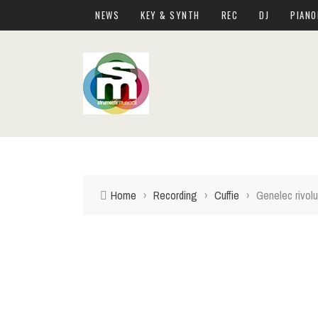
NEWS
KEY & SYNTH
REC
DJ
PIANO
Home
›
Recording
›
Cuffie
›
Genelec rivolu