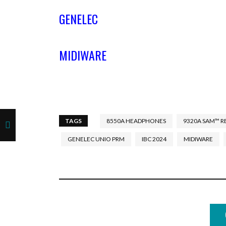
GENELEC
MIDIWARE
TAGS
8550A HEADPHONES
9320A SAM™ R
GENELEC UNIO PRM
IBC 2024
MIDIWARE