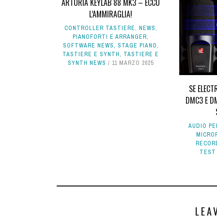
ARTURIA KEYLAB 88 MK3 – ECCO
L’AMMIRAGLIA!
CONTROLLER TASTIERE
,
NEWS
,
PIANOFORTI E ARRANGER
,
SOFTWARE NEWS
,
STAGE PIANO
,
TASTIERE E SYNTH
,
TASTIERE E
SYNTH NEWS
11 MARZO 2025
SE ELEC
DMC3 E DM
AUDIO PE
MICROF
RECOR
TEST
LEA