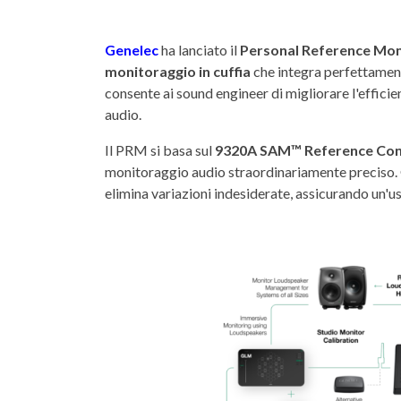
Genelec
ha lanciato il
Personal Reference Mon
monitoraggio in cuffia
che integra perfettamente
consente ai sound engineer di migliorare l'effici
audio.
Il PRM si basa sul
9320A SAM™ Reference Con
monitoraggio audio straordinariamente preciso. Gr
elimina variazioni indesiderate, assicurando un'usc