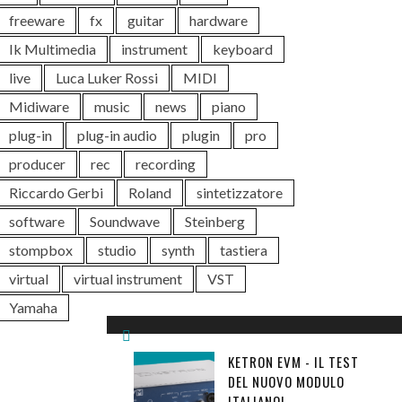
freeware
fx
guitar
hardware
Ik Multimedia
instrument
keyboard
live
Luca Luker Rossi
MIDI
Midiware
music
news
piano
plug-in
plug-in audio
plugin
pro
producer
rec
recording
Riccardo Gerbi
Roland
sintetizzatore
software
Soundwave
Steinberg
stompbox
studio
synth
tastiera
virtual
virtual instrument
VST
Yamaha
KETRON EVM - IL TEST
DEL NUOVO MODULO
ITALIANO!