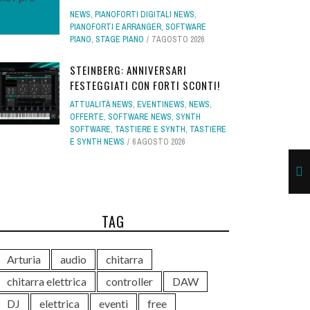
NEWS
,
PIANOFORTI DIGITALI NEWS
,
PIANOFORTI E ARRANGER
,
SOFTWARE
PIANO
,
STAGE PIANO
7 AGOSTO 2026
STEINBERG: ANNIVERSARI
FESTEGGIATI CON FORTI SCONTI!
ATTUALITÀ NEWS
,
EVENTINEWS
,
NEWS
,
OFFERTE
,
SOFTWARE NEWS
,
SYNTH
SOFTWARE
,
TASTIERE E SYNTH
,
TASTIERE
E SYNTH NEWS
6 AGOSTO 2026
TAG
Arturia
audio
chitarra
chitarra elettrica
controller
DAW
DJ
elettrica
eventi
free