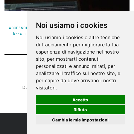
ARTURIA TAPE MELLO-FI ANCORA GRATIS!
Noi usiamo i cookies
ACCESSORI REC
,
FREEWARE
,
NEWS
,
PLUG-IN FREE
,
PROCESSORI
EFFETTI
,
RECORDING
,
SOFTWARE NEWS
8 NOVEMBRE 2022
Noi usiamo i cookies e altre tecniche
di tracciamento per migliorare la tua
esperienza di navigazione nel nostro
sito, per mostrarti contenuti
personalizzati e annunci mirati, per
LEAVE A REPLY
analizzare il traffico sul nostro sito, e
per capire da dove arrivano i nostri
visitatori.
Devi essere
connesso
per inviare un commento.
Accetto
Rifiuto
Cambia le mie impostazioni
IL SITO