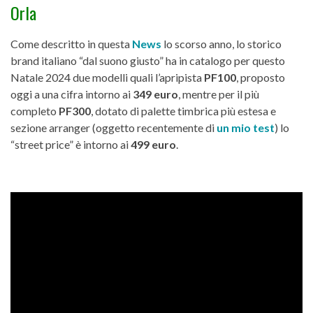
Orla
Come descritto in questa
News
lo scorso anno, lo storico
brand italiano “dal suono giusto” ha in catalogo per questo
Natale 2024 due modelli quali l’apripista
PF100
, proposto
oggi a una cifra intorno ai
349 euro
, mentre per il più
completo
PF300
, dotato di palette timbrica più estesa e
sezione arranger (oggetto recentemente di
un mio test
) lo
“street price” è intorno ai
499 euro
.