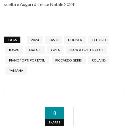
scelta e Auguri di felice Natale 2024!
TAGS
2024
CASIO
DONNER
ECHORD
KAWAI
NATALE
ORLA
PIANOFORTI DIGITALI
PIANOFORTI PORTATILI
RICCARDO GERBI
ROLAND
YAMAHA
0
SHARES