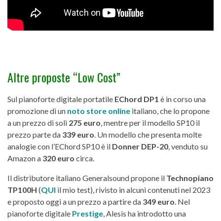
Altre proposte “Low Cost”
Sul pianoforte digitale portatile
EChord DP1
è in corso una
promozione di un
noto store online
italiano, che lo propone
a un prezzo di soli
275 euro
, mentre per il modello SP10 il
prezzo parte da
339 euro
. Un modello che presenta molte
analogie con l’EChord SP10 è il
Donner DEP-20
, venduto su
Amazon a
320 euro
circa.
Il distributore italiano Generalsound propone il
Technopiano
TP100H
(
QUI
il mio test), rivisto in alcuni contenuti nel 2023
e proposto oggi a un prezzo a partire da
349 euro
. Nel
pianoforte digitale
Prestige
, Alesis ha introdotto una