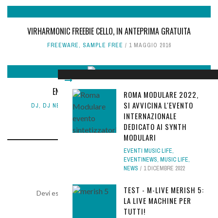
VIRHARMONIC FREEBIE CELLO, IN ANTEPRIMA GRATUITA
FREEWARE
,
SAMPLE FREE
1 MAGGIO 2016
ENGINE DJ 5.0: MIXARE CON GLI STEM!
ROMA MODULARE 2022,
SI AVVICINA L'EVENTO
DJ
,
DJ NEWS
,
NEWS
,
SOFTWARE DJ
15 MAGGIO 2026
INTERNAZIONALE
DEDICATO AI SYNTH
MODULARI
EVENTI MUSIC LIFE
,
EVENTINEWS
,
MUSIC LIFE
,
LEAVE A REPLY
NEWS
1 DICEMBRE 2022
TEST - M-LIVE MERISH 5:
Devi essere
connesso
per inviare un commento.
LA LIVE MACHINE PER
TUTTI!