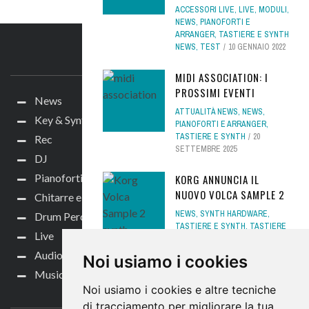
ACCESSORI LIVE
,
LIVE
,
MODULI
,
NEWS
,
PIANOFORTI E
ARRANGER
,
TASTIERE E SYNTH
NEWS
,
TEST
10 GENNAIO 2022
IL SITO
MIDI ASSOCIATION: I
PROSSIMI EVENTI
News
ATTUALITÀ NEWS
,
NEWS
,
Key & Synth
PIANOFORTI E ARRANGER
,
TASTIERE E SYNTH
20
Rec
SETTEMBRE 2025
DJ
Pianoforti e Arranger
KORG ANNUNCIA IL
NUOVO VOLCA SAMPLE 2
Chitarre e bassi
NEWS
,
SYNTH HARDWARE
,
Drum Perc
TASTIERE E SYNTH
,
TASTIERE
Live
E SYNTH NEWS
26 AGOSTO
2020
Audio per video
Noi usiamo i cookies
Music Life
CRUMAR PARSIFAL: UN
Noi usiamo i cookies e altre tecniche
CONTATTACI
NUOVO PIANO STAGE
di tracciamento per migliorare la tua