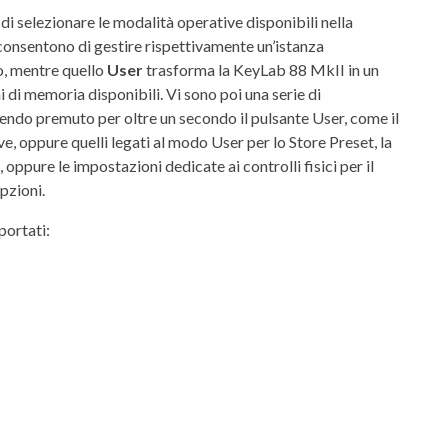
di selezionare le modalità operative disponibili nella
onsentono di gestire rispettivamente un’istanza
o, mentre quello
User
trasforma la KeyLab 88 MkII in un
di memoria disponibili. Vi sono poi una serie di
nendo premuto per oltre un secondo il pulsante User, come il
e, oppure quelli legati al modo User per lo Store Preset, la
 oppure le impostazioni dedicate ai controlli fisici per il
pzioni.
portati: