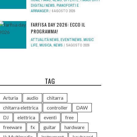
HOME PIANO
,
NEWS
,
OFFERTE
,
PIANOFORTI
DIGITALI NEWS
,
PIANOFORTI E
ARRANGER
6 AGOSTO 2026
FARFISA DAY 2026: ECCO IL
PROGRAMMA!
ATTUALITÀ NEWS
,
EVENTINEWS
,
MUSIC
LIFE
,
MUSICA
,
NEWS
5 AGOSTO 2026
TAG
Arturia
audio
chitarra
chitarra elettrica
controller
DAW
DJ
elettrica
eventi
free
freeware
fx
guitar
hardware
Ik Multimedia
instrument
keyboard