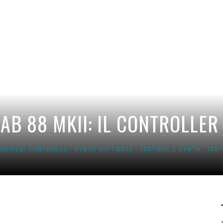
LAB 88 MKII: IL CONTROLLE
RFICI DI CONTROLLO
,
SYNTH SOFTWARE
,
TASTIERE E SYNTH
,
TAST