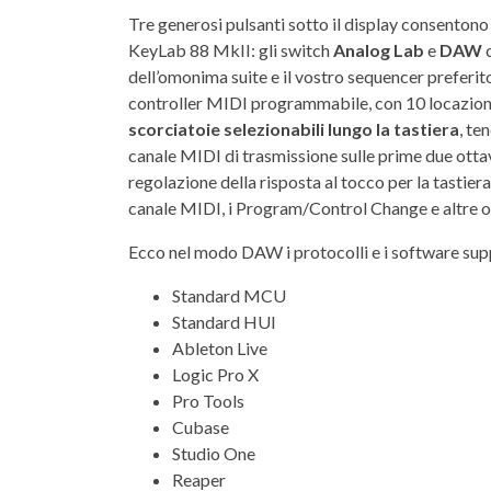
Tre generosi pulsanti sotto il display consentono 
KeyLab 88 MkII: gli switch
Analog Lab
e
DAW
c
dell’omonima suite e il vostro sequencer preferit
controller MIDI programmabile, con 10 locazioni 
scorciatoie selezionabili lungo la tastiera
, te
canale MIDI di trasmissione sulle prime due ottav
regolazione della risposta al tocco per la tastiera,
canale MIDI, i Program/Control Change e altre o
Ecco nel modo DAW i protocolli e i software sup
Standard MCU
Standard HUI
Ableton Live
Logic Pro X
Pro Tools
Cubase
Studio One
Reaper