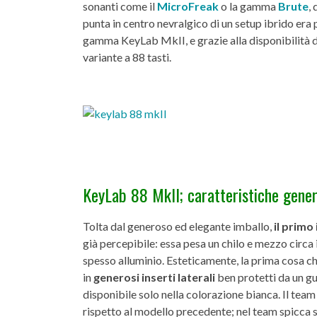
sonanti come il
MicroFreak
o la gamma
Brute
,
punta in centro nevralgico di un setup ibrido era
gamma KeyLab MkII, e grazie alla disponibilità d
variante a 88 tasti.
KeyLab 88 MkII; caratteristiche gener
Tolta dal generoso ed elegante imballo,
il primo
già percepibile: essa pesa un chilo e mezzo circa
spesso alluminio. Esteticamente, la prima cosa che
in
generosi inserti laterali
ben protetti da un gu
disponibile solo nella colorazione bianca. Il tea
rispetto al modello precedente; nel team spicca 