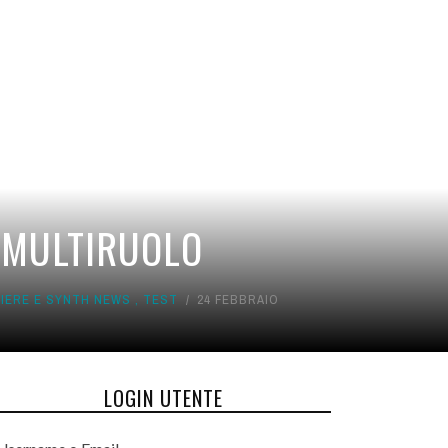
R MULTIRUOLO
IERE E SYNTH NEWS
,
TEST
24 FEBBRAIO
LOGIN UTENTE