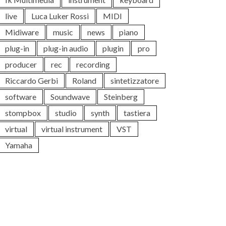
live
Luca Luker Rossi
MIDI
Midiware
music
news
piano
plug-in
plug-in audio
plugin
pro
producer
rec
recording
Riccardo Gerbi
Roland
sintetizzatore
software
Soundwave
Steinberg
stompbox
studio
synth
tastiera
virtual
virtual instrument
VST
Yamaha