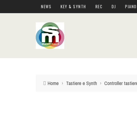
NEWS
KEY & SYNTH
REC
DJ
PIANO
Home
›
Tastiere e Synth
›
Controller tastier