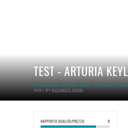
TEST - ARTURIA KEY
CONTROLLER TASTIERE
,
NEWS
,
RECORDING
,
SUPE
2020
BY
RICCARDO GERBI
RAPPORTO QUALITÀ/PREZZO
8