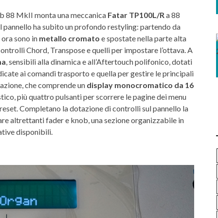
Lab 88 MkII monta una meccanica
Fatar TP100L/R
a 88
l pannello ha subito un profondo restyling: partendo da
 ora sono in
metallo cromato
e spostate nella parte alta
 controlli Chord, Transpose e quelli per impostare l’ottava. A
ma
, sensibili alla dinamica e all’Aftertouch polifonico, dotati
dicate ai comandi trasporto e quella per gestire le principali
igazione, che comprende un
display monocromatico da 16
tico, più quattro pulsanti per scorrere le pagine dei menu
eset. Completano la dotazione di controlli sul pannello la
re altrettanti fader e knob, una sezione organizzabile in
tive disponibili.