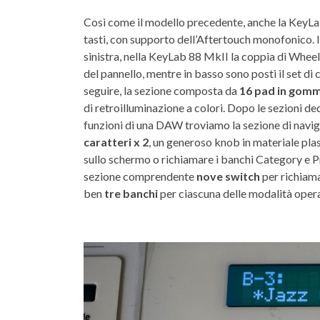
Così come il modello precedente, anche la Key
tasti, con supporto dell’Aftertouch monofonico. I
sinistra, nella KeyLab 88 MkII la coppia di Wheel
del pannello, mentre in basso sono posti il set di
seguire, la sezione composta da
16 pad in gom
di retroilluminazione a colori. Dopo le sezioni de
funzioni di una DAW troviamo la sezione di nav
caratteri x 2
, un generoso knob in materiale plas
sullo schermo o richiamare i banchi Category e Pr
sezione comprendente
nove switch
per richiama
ben
tre banchi
per ciascuna delle modalità opera