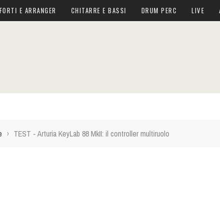
FORTI E ARRANGER
CHITARRE E BASSI
DRUM PERC
LIVE
e
›
TEST - Arturia KeyLab 88 MkII: il controller multiruolo