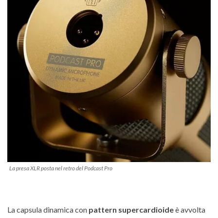
La presa XLR posta nel retro del Podcast Pro
La capsula dinamica con
pattern supercardioide
è avvolta