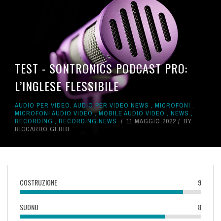
TEST - SONTRONICS PODCAST PRO:
L’INGLESE FLESSIBILE
AUDIO PER VIDEO
,
AUDIO PER VIDEO NEWS
,
MICROFONI
,
MICROFONI AUDIO VIDEO
,
MOBILE AUDIO VIDEO
,
NEWS
,
RECORDING
,
RECORDING NEWS
11 MAGGIO 2022
BY
RICCARDO GERBI
COSTRUZIONE
9
SUONO
8