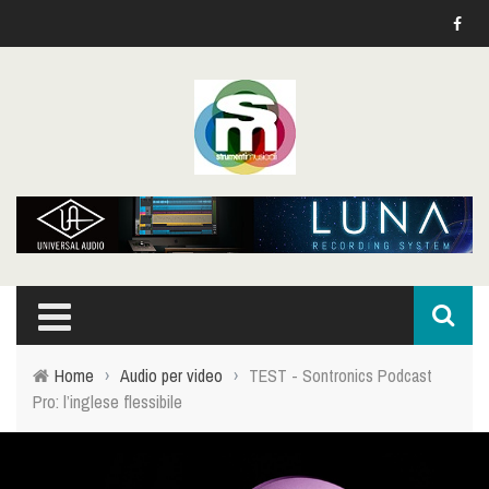
Home
›
Audio per video
›
TEST - Sontronics Podcast
Pro: l’inglese flessibile