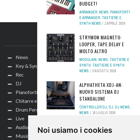
BUDGET!
ARRANGER
,
NEWS
,
PIANOFORTI
E ARRANGER
,
TASTIERE E
SYNTH NEWS
1 APRILE 2024
STRYMON MAGNETO:
IL SITO
LOOPER, TAPE DELAY E
MOLTO ALTRO
News
MODULARI
,
NEWS
,
TASTIERE E
Key & Synth
SYNTH
,
TASTIERE E SYNTH
NEWS
2 AGOSTO 2018
Rec
DJ
ALPHATHETA XDJ-AN:
NUOVO SISTEMA DJ
Pianoforti e Arranger
STANDALONE
Chitarre e bassi
CONTROLLER DJ
,
DJ
,
DJ NEWS
,
Drum Perc
NEWS
18 LUGLIO 2026
Live
FOCUS – ECHORD
Audio per video
Noi usiamo i cookies
DPX100: IL PIANOFORTE
Music Life