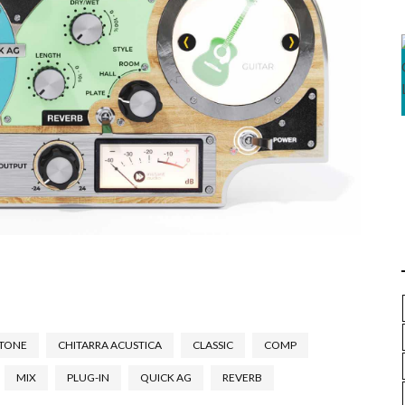
ITONE
CHITARRA ACUSTICA
CLASSIC
COMP
MIX
PLUG-IN
QUICK AG
REVERB