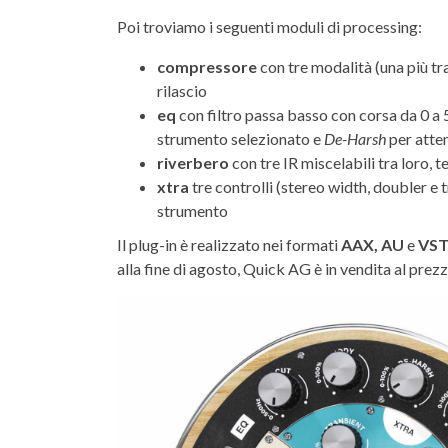
Poi troviamo i seguenti moduli di processing:
compressore
con tre modalità (una più tr
rilascio
eq
con filtro passa basso con corsa da 0 a
strumento selezionato e
De-Harsh
per atte
riverbero
con tre IR miscelabili tra loro,
xtra
tre controlli (stereo width, doubler e 
strumento
Il plug-in è realizzato nei formati
AAX, AU
e
VS
alla fine di agosto, Quick AG è in vendita al prezz