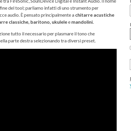
e tra FireSonic, SounDevice Digital e Instant Audio. Il nome
 fine del tool; parliamo infatti di uno strumento per
acce audio. È pensato principalmente a
chitarre acustiche
arre classiche, baritono, ukulele
e
mandolini.
ione tutto il necessario per plasmare il tono che
ella parte destra selezionando tra diversi preset.