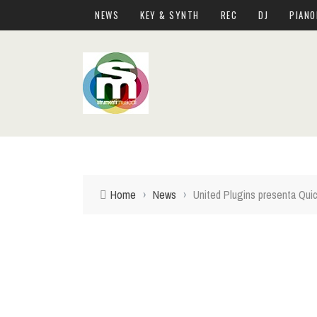
NEWS
KEY & SYNTH
REC
DJ
PIANO
Home
›
News
›
United Plugins presenta Quick