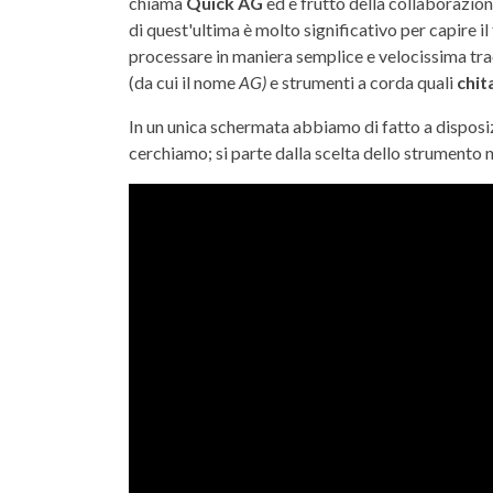
chiama
Quick AG
ed è frutto della collaborazion
di quest'ultima è molto significativo per capire il
processare in maniera semplice e velocissima tr
(da cui il nome
AG)
e strumenti a corda quali
chit
In un unica schermata abbiamo di fatto a disposiz
cerchiamo; si parte dalla scelta dello strumento n