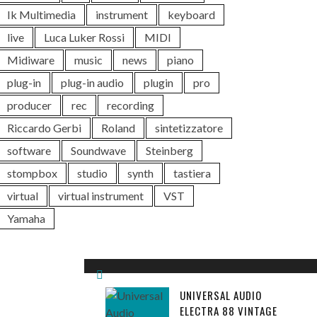
Ik Multimedia
instrument
keyboard
live
Luca Luker Rossi
MIDI
Midiware
music
news
piano
plug-in
plug-in audio
plugin
pro
producer
rec
recording
Riccardo Gerbi
Roland
sintetizzatore
software
Soundwave
Steinberg
stompbox
studio
synth
tastiera
virtual
virtual instrument
VST
Yamaha
UNIVERSAL AUDIO
ELECTRA 88 VINTAGE