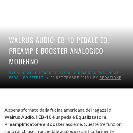
WALRUS AUDIO: EB-10 PEDALE EQ,
PREAMP E BOOSTER ANALOGICO
MODERNO
BASSI NEWS
,
CHITARRE E BASSI
,
CHITARRE NEWS
,
NEWS
,
PEDALI ED EFFETTI
24 SETTEMBRE 2019
BY
REDAZIONE
Appena sfornato dalla fucina americana dei ragazzi di
Walrus Audio
, l'
EB-10
è un pedale
Equalizzatore,
Preamplificatore e Booster
assieme. Queste tre funzioni
sono racchiuse in un pedale analogico particolarmente