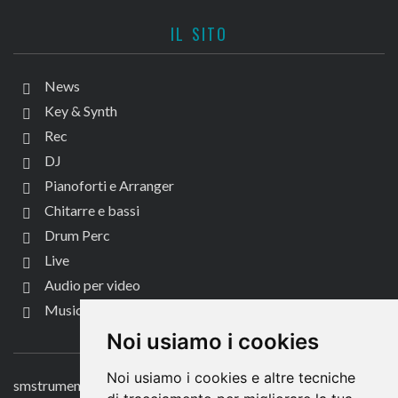
IL SITO
News
Key & Synth
Rec
DJ
Pianoforti e Arranger
Chitarre e bassi
Drum Perc
Live
Audio per video
Music Life
CONTATTACI
Noi usiamo i cookies
Noi usiamo i cookies e altre tecniche
smstrumentimusicali.it