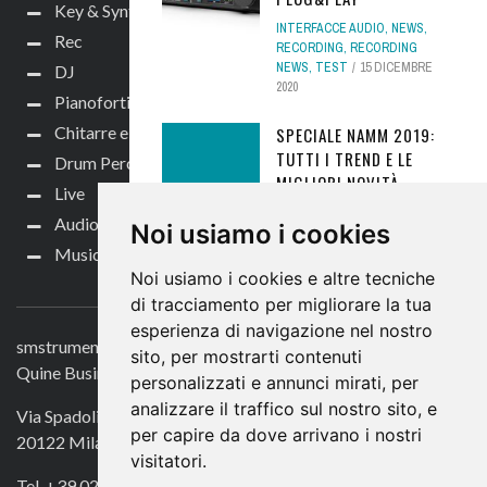
Key & Synth
INTERFACCE AUDIO
,
NEWS
,
Rec
RECORDING
,
RECORDING
NEWS
,
TEST
15 DICEMBRE
DJ
2020
Pianoforti e Arranger
Chitarre e bassi
SPECIALE NAMM 2019:
TUTTI I TREND E LE
Drum Perc
MIGLIORI NOVITÀ -
Live
PARTE 2
Audio per video
Noi usiamo i cookies
ATTUALITÀ NEWS
,
DRUM &
Music Life
PERC NEWS
,
EVENTI MUSIC
Noi usiamo i cookies e altre tecniche
LIFE
,
EVENTINEWS
,
MUSIC LIFE
,
CONTATTACI
NEWS
,
RECORDING
,
di tracciamento per migliorare la tua
RECORDING NEWS
31
esperienza di navigazione nel nostro
GENNAIO 2019
smstrumentimusicali.it
sito, per mostrarti contenuti
Quine Business Publisher
YAMAHA DGX-670:
personalizzati e annunci mirati, per
PIANOFORTE MODERNO E
analizzare il traffico sul nostro sito, e
Via Spadolini 7
VERSATILE PER LO
per capire da dove arrivano i nostri
20122 Milano
STUDIO E IL
visitatori.
DIVERTIMENTO
Tel. +39 02 49756990