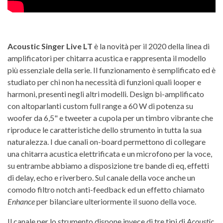
Acoustic Singer Live LT
è la novità per il 2020 della linea di
amplificatori per chitarra acustica e rappresenta il modello
più essenziale della serie. Il funzionamento è semplificato ed è
studiato per chi non ha necessità di funzioni quali looper e
harmoni, presenti negli altri modelli. Design bi-amplificato
con altoparlanti custom full range a 60 W di potenza su
woofer da 6,5" e tweeter a cupola per un timbro vibrante che
riproduce le caratteristiche dello strumento in tutta la sua
naturalezza. I due canali on-board permettono di collegare
una chitarra acustica elettrificata e un microfono per la voce,
su entrambe abbiamo a disposizione tre bande di eq, effetti
di delay, echo e riverbero. Sul canale della voce anche un
comodo filtro notch anti-feedback ed un effetto chiamato
Enhance
per bilanciare ulteriormente il suono della voce.
Il canale per lo strumento dispone invece di tre tipi di
Acoustic