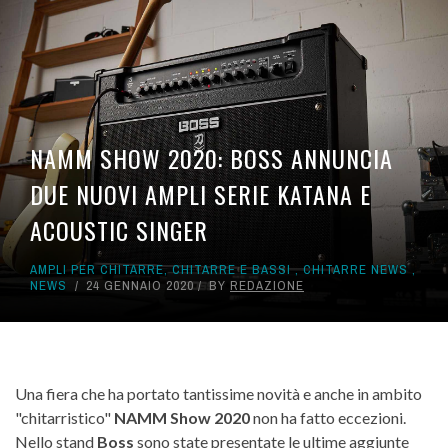
NAMM SHOW 2020: BOSS ANNUNCIA
DUE NUOVI AMPLI SERIE KATANA E
ACOUSTIC SINGER
AMPLI PER CHITARRE
,
CHITARRE E BASSI
,
CHITARRE NEWS
,
NEWS
24 GENNAIO 2020
BY
REDAZIONE
Una fiera che ha portato tantissime novità e anche in ambito
"chitarristico"
NAMM Show 2020
non ha fatto eccezioni.
Nello stand
Boss
sono state presentate le ultime aggiunte