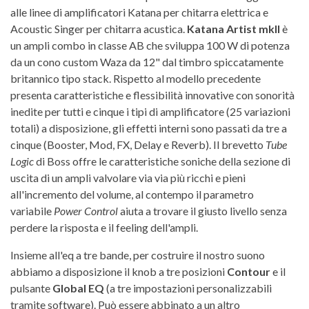
alle linee di amplificatori Katana per chitarra elettrica e
Acoustic Singer per chitarra acustica.
Katana Artist mkII
è
un ampli combo in classe AB che sviluppa 100 W di potenza
da un cono custom Waza da 12" dal timbro spiccatamente
britannico tipo stack. Rispetto al modello precedente
presenta caratteristiche e flessibilità innovative con sonorità
inedite per tutti e cinque i tipi di amplificatore (25 variazioni
totali) a disposizione, gli effetti interni sono passati da tre a
cinque (Booster, Mod, FX, Delay e Reverb). Il brevetto
Tube
Logic
di Boss offre le caratteristiche soniche della sezione di
uscita di un ampli valvolare via via più ricchi e pieni
all'incremento del volume, al contempo il parametro
variabile
Power Control
aiuta a trovare il giusto livello senza
perdere la risposta e il feeling dell'ampli.
Insieme all'eq a tre bande, per costruire il nostro suono
abbiamo a disposizione il knob a tre posizioni
Contour
e il
pulsante
Global EQ
(a tre impostazioni personalizzabili
tramite software). Può essere abbinato a un altro