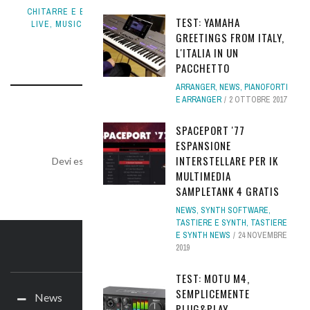
CHITARRE E BASSI
,
CHITARRE ELETTRICHE
,
CHITARRE NEWS
,
TEST: YAMAHA
LIVE
,
MUSIC LIFE
,
MUSICISTI
,
NEWS
,
TUTORIAL CHIT BASS
,
GREETINGS FROM ITALY,
TUTORIAL LIVE
16 LUGLIO 2019
L'ITALIA IN UN
PACCHETTO
ARRANGER
,
NEWS
,
PIANOFORTI
E ARRANGER
2 OTTOBRE 2017
LEAVE A REPLY
SPACEPORT '77
ESPANSIONE
INTERSTELLARE PER IK
Devi essere
connesso
per inviare un commento.
MULTIMEDIA
SAMPLETANK 4 GRATIS
NEWS
,
SYNTH SOFTWARE
,
TASTIERE E SYNTH
,
TASTIERE
E SYNTH NEWS
24 NOVEMBRE
2019
IL SITO
TEST: MOTU M4,
SEMPLICEMENTE
News
PLUG&PLAY