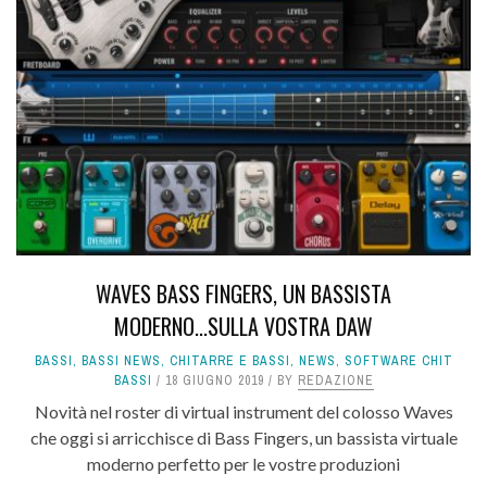
WAVES BASS FINGERS, UN BASSISTA
MODERNO...SULLA VOSTRA DAW
BASSI
,
BASSI NEWS
,
CHITARRE E BASSI
,
NEWS
,
SOFTWARE CHIT
BASSI
18 GIUGNO 2019
BY
REDAZIONE
Novità nel roster di virtual instrument del colosso Waves
che oggi si arricchisce di Bass Fingers, un bassista virtuale
moderno perfetto per le vostre produzioni