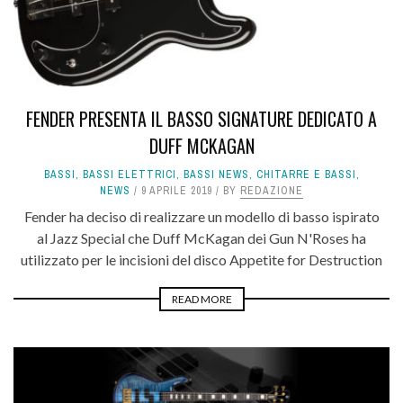
FENDER PRESENTA IL BASSO SIGNATURE DEDICATO A
DUFF MCKAGAN
BASSI
,
BASSI ELETTRICI
,
BASSI NEWS
,
CHITARRE E BASSI
,
NEWS
9 APRILE 2019
BY
REDAZIONE
Fender ha deciso di realizzare un modello di basso ispirato
al Jazz Special che Duff McKagan dei Gun N'Roses ha
utilizzato per le incisioni del disco Appetite for Destruction
READ MORE