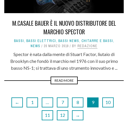
M.CASALE BAUER È IL NUOVO DISTRIBUTORE DEL
MARCHIO SPECTOR
BASSI
,
BASSI ELETTRICI
,
BASSI NEWS
,
CHITARRE E BASSI
,
NEWS
20 MARZO 2019
BY
REDAZIONE
Spector è nata dalla mente di Stuart Factor, liutaio di
Brooklyn che fondò il marchio nel 1976 con il suo primo
basso NS-1; si trattava di uno strumento innovativo e ...
READ MORE
←
1
…
7
8
9
10
11
12
→