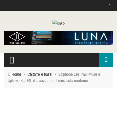
Top Menu
NEWS
KEY & SYNTH
REC
DJ
Home
›
Chitarre e bassi
›
Epiphone Les Paul Muse e
PIANOFORTI E ARRANGER
Uptown Kat ES, il classico per il musicista moderno
CHITARRE E BASSI
DRUM PERC
LIVE