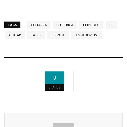
TAGS
CHITARRA
ELETTRICA
EPIPHONE
ES
GUITAR
KAT ES
LES PAUL
LES PAUL MUSE
0
SHARES