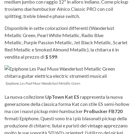
medium jumbo con raggio 12" in alloro indiano. Come pickup
troviamo due humbucker Alnico Classic PRO con coil
splitting, treble bleed e phase switch.
Disponibile in sette colorazioni differenti (Wanderlust
Metallic Green, Pearl White Metallic, Radio Blue
Metallic, Purple Passion Metallic, Jet Black Metallic, Scarlet
Red Metallic e Smoked Almond Metallic), la chitarra è in
vendita al prezzo di
$ 599
.
Epiphone Les Paul Muse Wanderlust Metallic Green
La nuova collezione
UpTown Kat ES
rappresenta la nuova
generazione della classica forma Kat con stile ES semi-hollow
ma con i nuovi pickup mini-humbucker
ProBucker FB720
firmati Epiphone. Questi sono tra i più blasonati pickup della
produzione di chitarre; liutai e puristi del vintage apprezzano
molto le sue sonorità 50'/60's oriented; l'utilizzo del nickel