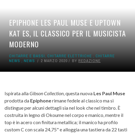
AUDIO PER VIDEO
MUSIC LIFE
EPIPHONE LES PAUL MUSE E UPTOWN
KAT ES, IL CLASSICO PER IL MUSICISTA
MODERNO
CHITARRE E BASSI
,
CHITARRE ELETTRICHE
,
CHITARRE
NEWS
,
NEWS
2 MARZO 2020
BY
REDAZIONE
Ispirata alla
Gibson Collection
, questa nuova
Les Paul Muse
prodotta da
Epiphone
rimane fedele al classico ma si
distingue per alcuni dettagli sia nel look che nel timbro. È
costruita in legno di Okoume nel corpo e manico, mentre il
top è in acero con finitura metallica; il manico ha profilo
custom C con scala 24,75" e alloggia una tastiera da 22 tasti