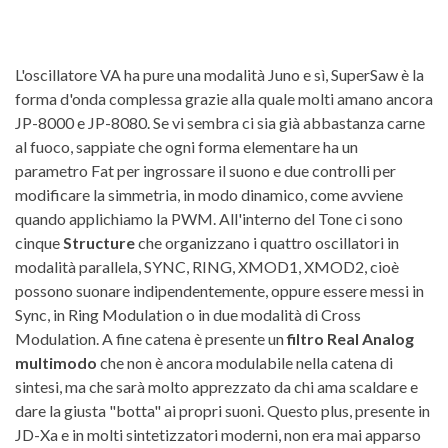
L'oscillatore VA ha pure una modalità Juno e sì, SuperSaw è la
forma d'onda complessa grazie alla quale molti amano ancora
JP-8000 e JP-8080. Se vi sembra ci sia già abbastanza carne
al fuoco, sappiate che ogni forma elementare ha un
parametro Fat per ingrossare il suono e due controlli per
modificare la simmetria, in modo dinamico, come avviene
quando applichiamo la PWM. All'interno del Tone ci sono
cinque
Structure
che organizzano i quattro oscillatori in
modalità parallela, SYNC, RING, XMOD1, XMOD2, cioè
possono suonare indipendentemente, oppure essere messi in
Sync, in Ring Modulation o in due modalità di Cross
Modulation. A fine catena è presente un
filtro Real Analog
multimodo
che non è ancora modulabile nella catena di
sintesi, ma che sarà molto apprezzato da chi ama scaldare e
dare la giusta "botta" ai propri suoni. Questo plus, presente in
JD-Xa e in molti sintetizzatori moderni, non era mai apparso