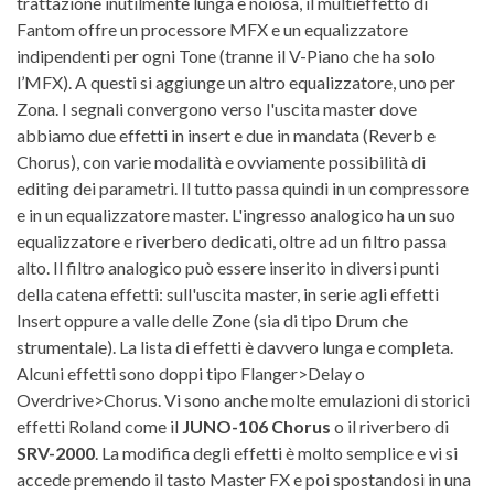
trattazione inutilmente lunga e noiosa, il multieffetto di
Fantom offre un processore MFX e un equalizzatore
indipendenti per ogni Tone (tranne il V-Piano che ha solo
l’MFX). A questi si aggiunge un altro equalizzatore, uno per
Zona. I segnali convergono verso l'uscita master dove
abbiamo due effetti in insert e due in mandata (Reverb e
Chorus), con varie modalità e ovviamente possibilità di
editing dei parametri. Il tutto passa quindi in un compressore
e in un equalizzatore master. L'ingresso analogico ha un suo
equalizzatore e riverbero dedicati, oltre ad un filtro passa
alto. Il filtro analogico può essere inserito in diversi punti
della catena effetti: sull'uscita master, in serie agli effetti
Insert oppure a valle delle Zone (sia di tipo Drum che
strumentale). La lista di effetti è davvero lunga e completa.
Alcuni effetti sono doppi tipo Flanger>Delay o
Overdrive>Chorus. Vi sono anche molte emulazioni di storici
effetti Roland come il
JUNO-106 Chorus
o il riverbero di
SRV-2000
. La modifica degli effetti è molto semplice e vi si
accede premendo il tasto Master FX e poi spostandosi in una