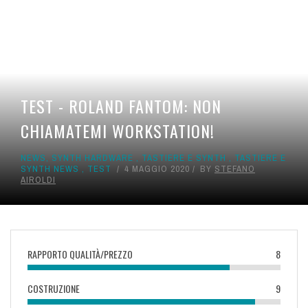
TEST - ROLAND FANTOM: NON
CHIAMATEMI WORKSTATION!
NEWS
,
SYNTH HARDWARE
,
TASTIERE E SYNTH
,
TASTIERE E
SYNTH NEWS
,
TEST
4 MAGGIO 2020
BY
STEFANO
AIROLDI
RAPPORTO QUALITÀ/PREZZO
8
COSTRUZIONE
9