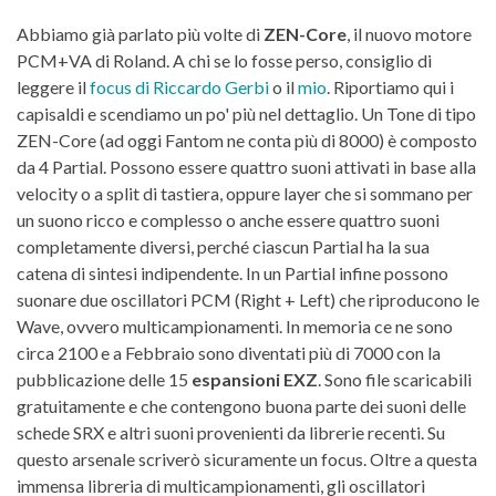
Abbiamo già parlato più volte di
ZEN-Core
, il nuovo motore
PCM+VA di Roland. A chi se lo fosse perso, consiglio di
leggere il
focus di Riccardo Gerbi
o il
mio
. Riportiamo qui i
capisaldi e scendiamo un po' più nel dettaglio. Un Tone di tipo
ZEN-Core (ad oggi Fantom ne conta più di 8000) è composto
da 4 Partial. Possono essere quattro suoni attivati in base alla
velocity o a split di tastiera, oppure layer che si sommano per
un suono ricco e complesso o anche essere quattro suoni
completamente diversi, perché ciascun Partial ha la sua
catena di sintesi indipendente. In un Partial infine possono
suonare due oscillatori PCM (Right + Left) che riproducono le
Wave, ovvero multicampionamenti. In memoria ce ne sono
circa 2100 e a Febbraio sono diventati più di 7000 con la
pubblicazione delle 15
espansioni EXZ
. Sono file scaricabili
gratuitamente e che contengono buona parte dei suoni delle
schede SRX e altri suoni provenienti da librerie recenti. Su
questo arsenale scriverò sicuramente un focus. Oltre a questa
immensa libreria di multicampionamenti, gli oscillatori