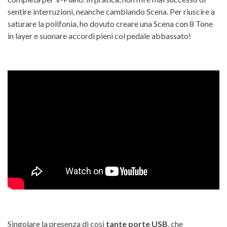
sentire interruzioni, neanche cambiando Scena. Per riuscire a
saturare la polifonia, ho dovuto creare una Scena con 8 Tone
in layer e suonare accordi pieni col pedale abbassato!
Singolare la presenza di così
tante porte USB
, che