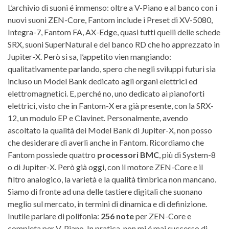
L’archivio di suoni é immenso: oltre a V-Piano e al banco con i
nuovi suoni ZEN-Core, Fantom include i Preset di XV-5080,
Integra-7, Fantom FA, AX-Edge, quasi tutti quelli delle schede
SRX, suoni SuperNatural e del banco RD che ho apprezzato in
Jupiter-X. Però si sa, l’appetito vien mangiando:
qualitativamente parlando, spero che negli sviluppi futuri sia
incluso un Model Bank dedicato agli organi elettrici ed
elettromagnetici. E, perché no, uno dedicato ai pianoforti
elettrici, visto che in Fantom-X era già presente, con la SRX-
12, un modulo EP e Clavinet. Personalmente, avendo
ascoltato la qualità dei Model Bank di Jupiter-X, non posso
che desiderare di averli anche in Fantom. Ricordiamo che
Fantom possiede quattro
processori BMC
, più di System-8
o di Jupiter-X. Però già oggi, con il motore ZEN-Core e il
filtro analogico, la varietà e la qualità timbrica non mancano.
Siamo di fronte ad una delle tastiere digitali che suonano
meglio sul mercato, in termini di dinamica e di definizione.
Inutile parlare di polifonia:
256 note
per ZEN-Core e
completa per V-Piano. In pratica, non mi é mai successo di