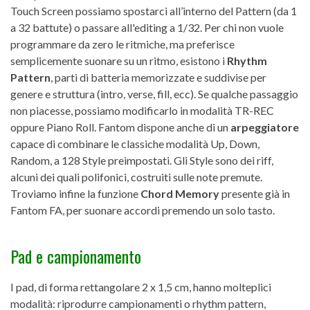
Touch Screen possiamo spostarci all’interno del Pattern (da 1
a 32 battute) o passare all'editing a 1/32. Per chi non vuole
programmare da zero le ritmiche, ma preferisce
semplicemente suonare su un ritmo, esistono i
Rhythm
Pattern
, parti di batteria memorizzate e suddivise per
genere e struttura (intro, verse, fill, ecc). Se qualche passaggio
non piacesse, possiamo modificarlo in modalità TR-REC
oppure Piano Roll. Fantom dispone anche di un
arpeggiatore
capace di combinare le classiche modalità Up, Down,
Random, a 128 Style preimpostati. Gli Style sono dei riff,
alcuni dei quali polifonici, costruiti sulle note premute.
Troviamo infine la funzione
Chord Memory
presente già in
Fantom FA, per suonare accordi premendo un solo tasto.
Pad e campionamento
I pad, di forma rettangolare 2 x 1,5 cm, hanno molteplici
modalità: riprodurre campionamenti o rhythm pattern,