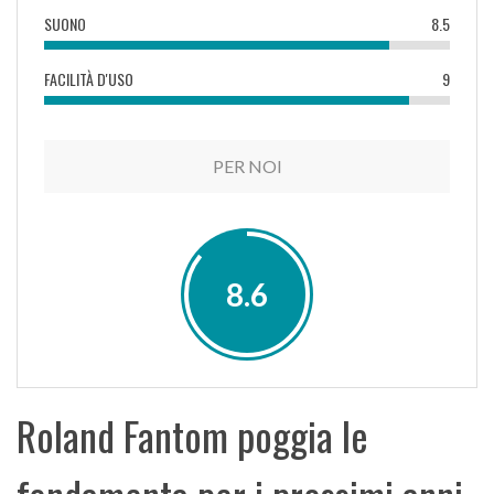
SUONO
8.5
FACILITÀ D'USO
9
PER NOI
8.6
Roland Fantom poggia le