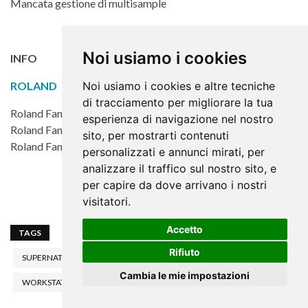
Mancata gestione di multisample
Noi usiamo i cookies
INFO
ROLAND
Noi usiamo i cookies e altre tecniche
di tracciamento per migliorare la tua
Roland Fantom 8 €3.999
esperienza di navigazione nel nostro
Roland Fantom 7 €3.699
sito, per mostrarti contenuti
Roland Fantom 6 €3.499
personalizzati e annunci mirati, per
analizzare il traffico sul nostro sito, e
per capire da dove arrivano i nostri
visitatori.
Accetto
TAGS
FANTOM
ROLAND
STEFANO AIROLDI
Rifiuto
SUPERNATURAL
SYNTH
SYNTHESIZER
Cambia le mie impostazioni
WORKSTATION
ZEN-CORE