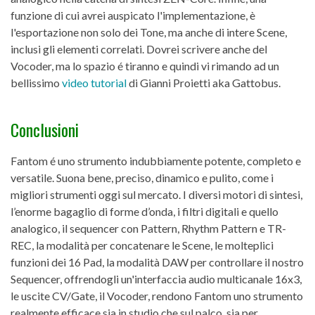
funzione di cui avrei auspicato l'implementazione, è
l'esportazione non solo dei Tone, ma anche di intere Scene,
inclusi gli elementi correlati. Dovrei scrivere anche del
Vocoder, ma lo spazio é tiranno e quindi vi rimando ad un
bellissimo
video tutorial
di Gianni Proietti aka Gattobus.
Conclusioni
Fantom é uno strumento indubbiamente potente, completo e
versatile. Suona bene, preciso, dinamico e pulito, come i
migliori strumenti oggi sul mercato. I diversi motori di sintesi,
l’enorme bagaglio di forme d’onda, i filtri digitali e quello
analogico, il sequencer con Pattern, Rhythm Pattern e TR-
REC, la modalità per concatenare le Scene, le molteplici
funzioni dei 16 Pad, la modalità DAW per controllare il nostro
Sequencer, offrendogli un'interfaccia audio multicanale 16x3,
le uscite CV/Gate, il Vocoder, rendono Fantom uno strumento
realmente efficace sia in studio che sul palco, sia per