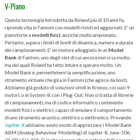
V-Piano
Questa tecnologia introdotta da Roland più di 10 anni fa,
riprende vita in Fantom con modelli rivisti ed aggiornati. E' un
pianoforte a
modelli fisici
, anziché multicampionato.
Pertanto, supera i limiti di livelli di dinamica, numero e durata
dei campionamenti. E' un motore alloggiato in un
Model
Bank
di Fantom, uno degli slot di cui ancora non si sa molto,
ma dei quali Roland ha fatto intuire e sperare molto. Un
Model Bank è, permettetemi la semplificazione, uno
strumento virtuale che gira in Fantom (che agisce da host).
Abbiamo già goduto di soluzioni simili in Kronos, coi suoi 9
motori, o in System-8, con i Plug-Out. Non si tratta di librerie
di campionamenti, ma di codice informatico contenente
modelli fisici o elettrici, capaci di emulare il comportamento
di uno strumento acustico, elettrico o elettronico. Provando
Jupiter-X
abbiamo avuto modo di apprezzare i Model Bank
ABM (Analog Behaviour Modelling) di Jupiter-8, Juno-106,
JX-8P e SH-101. E' lecito sperare che questi modelli possano