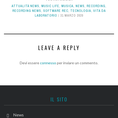
ATTUALITÀ NEWS
,
MUSIC LIFE
,
MUSICA
,
NEWS
,
RECORDING
,
RECORDING NEWS
,
SOFTWARE REC
,
TECNOLOGIA
,
VITA DA
LABORATORIO
31 MARZO 2020
LEAVE A REPLY
Devi essere
connesso
per inviare un commento.
IL SITO
News