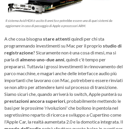
Il sistema Avid HDX è uscito 8 anni fa e potrebbe essere uno di quei sistemi da
aggiornare in caso di passaggio di Apple a processori ARM.
A che cosa bisogna
stare attenti
quindi per chi sta
programmando investimenti su Mac per il proprio
studio di
registrazione
? Sicuramente non è una cosa di mesi, ma si
parla di
almeno uno-due anni
, quindi c'è tempo per
prepararsi. Tuttavia i grossi investimenti in rinnovamento del
parco macchine, e magari anche delle interfacce audio più
importanti che lavorano con Mac, potrebbero essere rinviati
se non altro per attendere lumi sul processo di transizione.
Siamo sicuri che, quando arriverà lo switch, Apple punterà su
prestazioni ancora superiori
, probabilmente mettendo le
basi per le prossime 'rivoluzioni' che bollono in pentola nel
segretissimo reparto di ricerca e sviluppo a Cupertino come
l'Apple Car, la realtà aumentata 2.0 e la domotica integrata. Il
mondo dell'audio
potrà sfruttare questo balzo in avanti per