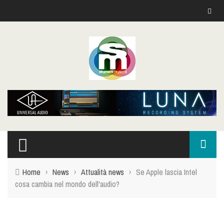
Home
›
News
›
Attualità news
›
Se Apple lascia Intel
cosa cambia nel mondo dell'audio?