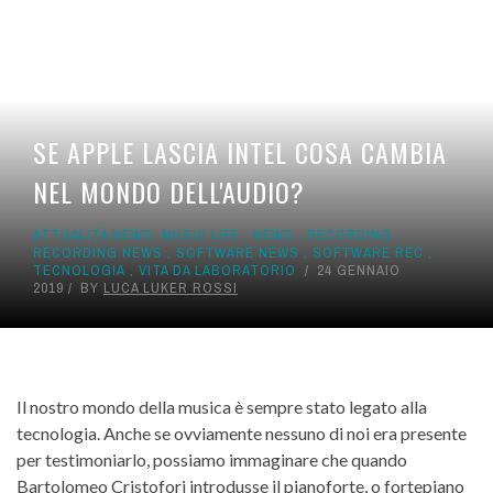
SE APPLE LASCIA INTEL COSA CAMBIA
NEL MONDO DELL'AUDIO?
ATTUALITÀ NEWS
,
MUSIC LIFE
,
NEWS
,
RECORDING
,
RECORDING NEWS
,
SOFTWARE NEWS
,
SOFTWARE REC
,
TECNOLOGIA
,
VITA DA LABORATORIO
24 GENNAIO
2019
BY
LUCA LUKER ROSSI
Il nostro mondo della musica è sempre stato legato alla
tecnologia. Anche se ovviamente nessuno di noi era presente
per testimoniarlo, possiamo immaginare che quando
Bartolomeo Cristofori introdusse il pianoforte, o fortepiano