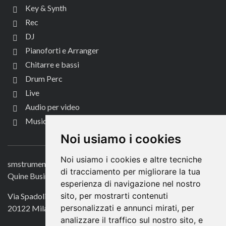
Key & Synth
Rec
DJ
Pianoforti e Arranger
Chitarre e bassi
Drum Perc
Live
Audio per video
Music Life
CONTATTACI
Noi usiamo i cookies
Noi usiamo i cookies e altre tecniche
smstrumentimusicali.it
di tracciamento per migliorare la tua
Quine Business Publisher
esperienza di navigazione nel nostro
sito, per mostrarti contenuti
Via Spadolini 7
personalizzati e annunci mirati, per
20122 Milano
analizzare il traffico sul nostro sito, e