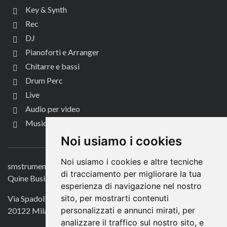
Key & Synth
Rec
DJ
Pianoforti e Arranger
Chitarre e bassi
Drum Perc
Live
Audio per video
Music Life
CONTATTACI
Noi usiamo i cookies
Noi usiamo i cookies e altre tecniche
smstrumentimusicali.it
di tracciamento per migliorare la tua
Quine Business Publisher
esperienza di navigazione nel nostro
sito, per mostrarti contenuti
Via Spadolini 7
personalizzati e annunci mirati, per
20122 Milano
analizzare il traffico sul nostro sito, e