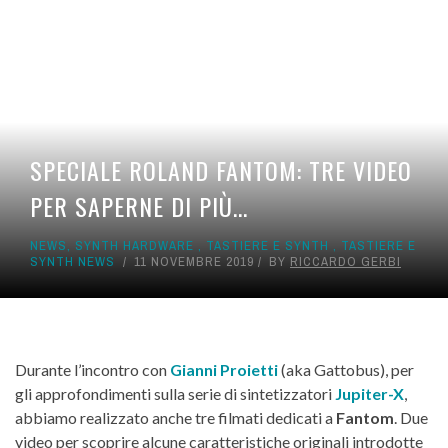
SPECIALE ROLAND FANTOM: TRE VIDEO
PER SAPERNE DI PIÙ...
NEWS
,
SYNTH HARDWARE
,
TASTIERE E SYNTH
,
TASTIERE E
SYNTH NEWS
11 NOVEMBRE 2019
BY
RICCARDO GERBI
Durante l’incontro con
Gianni Proietti
(aka Gattobus), per
gli approfondimenti sulla serie di sintetizzatori
Jupiter-X
,
abbiamo realizzato anche tre filmati dedicati a
Fantom
. Due
video per scoprire alcune caratteristiche originali introdotte