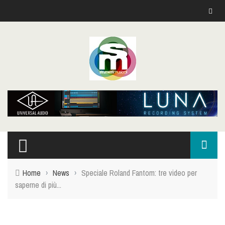
Home
›
News
›
Speciale Roland Fantom: tre video per
saperne di più...