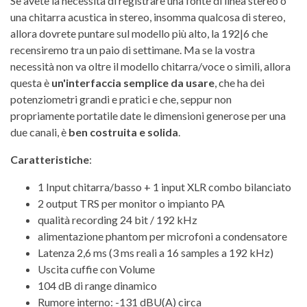
Se avete la necessità di registrare una fonte di linea stereo o
una chitarra acustica in stereo, insomma qualcosa di stereo,
allora dovrete puntare sul modello più alto, la 192|6 che
recensiremo tra un paio di settimane. Ma se la vostra
necessità non va oltre il modello chitarra/voce o simili, allora
questa è
un'interfaccia semplice da usare
, che ha dei
potenziometri grandi e pratici e che, seppur non
propriamente portatile date le dimensioni generose per una
due canali, è
ben costruita e solida
.
Caratteristiche
:
1 Input chitarra/basso + 1 input XLR combo bilanciato
2 output TRS per monitor o impianto PA
qualità recording 24 bit / 192 kHz
alimentazione phantom per microfoni a condensatore
Latenza 2,6 ms (3 ms reali a 16 samples a 192 kHz)
Uscita cuffie con Volume
104 dB di range dinamico
Rumore interno: -131 dBU(A) circa