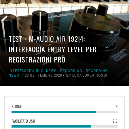
TEST - M-AUDIO AIR 192|4:
INTERFACCIA ENTRY LEVEL PER
REGISTRAZIONI PRO
INTERFACCE AUDIO
,
NEWS
,
RECORDING
,
RECORDING
NEWS
26 SETTEMBRE 2020
BY
LUCA LUKER ROSSI
SUONO
8
FACILITA' D'USO
7.5