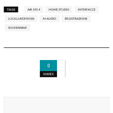
TAGS
AIR 192 4
HOME STUDIO
INTERFACCE
LUCA LUKER ROSSI
M-AUDIO
REGISTRAZIONE
SOUNDWAVE
0
SHARES