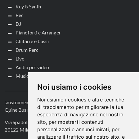
Key & Synth
Rec
DJ
Pianoforti e Arranger
Chitarre e bassi
Drum Perc
Live
Audio per video
Music Life
CONTATTACI
Noi usiamo i cookies
Noi usiamo i cookies e altre tecniche
smstrumentimusicali.it
di tracciamento per migliorare la tua
Quine Business Publisher
esperienza di navigazione nel nostro
sito, per mostrarti contenuti
Via Spadolini 7
personalizzati e annunci mirati, per
20122 Milano
analizzare il traffico sul nostro sito, e