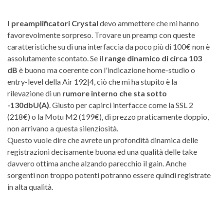
I
preamplificatori Crystal
devo ammettere che mi hanno
favorevolmente sorpreso. Trovare un preamp con queste
caratteristiche su di una interfaccia da poco più di 100€ non è
assolutamente scontato. Se il
range dinamico di circa 103
dB
è buono ma coerente con l'indicazione home-studio o
entry-level della Air 192|4, ciò che mi ha stupito è la
rilevazione di un
rumore interno che sta sotto
-130dbU(A)
. Giusto per capirci interfacce come la SSL 2
(218€) o la Motu M2 (199€), di prezzo praticamente doppio,
non arrivano a questa silenziosità.
Questo vuole dire che avrete un profondità dinamica delle
registrazioni decisamente buona ed una qualità delle take
davvero ottima anche alzando parecchio il gain. Anche
sorgenti non troppo potenti potranno essere quindi registrate
in alta qualità.