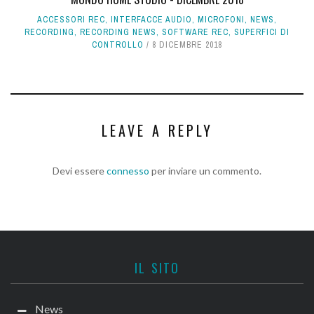
ACCESSORI REC
,
INTERFACCE AUDIO
,
MICROFONI
,
NEWS
,
RECORDING
,
RECORDING NEWS
,
SOFTWARE REC
,
SUPERFICI DI
CONTROLLO
8 DICEMBRE 2018
LEAVE A REPLY
Devi essere
connesso
per inviare un commento.
IL SITO
News